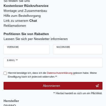
So finden Sie uns
Kostenloser Rückrufservice
Montage und Zusammenbau
Hilfe zum Bestellvorgang
Link zu unserem
Chat
Reklamationen
Profitieren Sie von Rabatten
Lassen Sie sich per Newsletter informieren
VORNAME
NACHNAME
Newsletter
E-MAIL **
Honig
Hiermit bestätige ich, dass ich die
Daten­schutz­erklärung
gelesen habe. Meine
Einwilligung kann ich jederzeit widerrufen.**
Abonnieren
** Hierbei handelt es sich um ein Pflichtfeld.
Hersteller
DIVANO