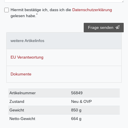
Hiermit bestätige ich, dass ich die
Daten­schutz­erklärung
*
gelesen habe.
Frage senden
weitere Artikelinfos
EU Verantwortung
Dokumente
Technisches
Wert
Artikelnummer
56849
Merkmal
Zustand
Neu & OVP
Gewicht
850 g
Netto-Gewicht
664 g