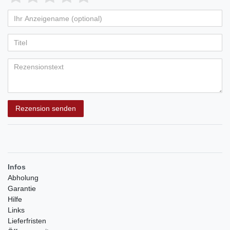
von
von
von
von
von
Ihr
Platzhalter
5
5
5
5
5
Anzeigename
Bewertungssternen
Bewertungssternen
Bewertungssternen
Bewertungssternen
Bewertungssternen
(optional)
Titel
Rezensionstext
Rezension senden
Infos
Abholung
Garantie
Hilfe
Links
Lieferfristen