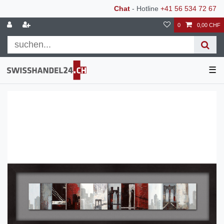
Chat
- Hotline
+41 56 534 72 67
0
0,00 CHF
☰