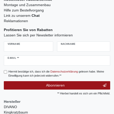
Montage und Zusammenbau
Hilfe zum Bestellvorgang
Link zu unserem
Chat
Reklamationen
Profitieren Sie von Rabatten
Lassen Sie sich per Newsletter informieren
VORNAME
NACHNAME
Newsletter
E-MAIL **
Honig
Hiermit bestätige ich, dass ich die
Daten­schutz­erklärung
gelesen habe. Meine
Einwilligung kann ich jederzeit widerrufen.**
Abonnieren
** Hierbei handelt es sich um ein Pflichtfeld.
Hersteller
DIVANO
Kingkratzbaum