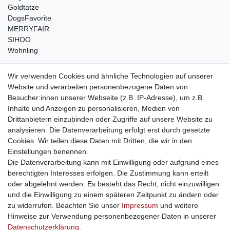
Goldtatze
DogsFavorite
MERRYFAIR
SIHOO
Wohnling
weitere Shops
Wir verwenden Cookies und ähnliche Technologien auf unserer
Website und verarbeiten personenbezogene Daten von
traumlampen
- Lampen und Kronleuchter
Besucher:innen unserer Webseite (z.B. IP-Adresse), um z.B.
kinderwagencenter
- Exklusive und günstige Kinderwagen
Inhalte und Anzeigen zu personalisieren, Medien von
gastrogeraete24
- alles für Gastronomie und Imbiss
Drittanbietern einzubinden oder Zugriffe auf unsere Website zu
soziale Medien
analysieren. Die Datenverarbeitung erfolgt erst durch gesetzte
Cookies. Wir teilen diese Daten mit Dritten, die wir in den
Facebook
Einstellungen benennen.
sicher einkaufen
Die Datenverarbeitung kann mit Einwilligung oder aufgrund eines
berechtigten Interesses erfolgen. Die Zustimmung kann erteilt
oder abgelehnt werden. Es besteht das Recht, nicht einzuwilligen
und die Einwilligung zu einem späteren Zeitpunkt zu ändern oder
zu widerrufen. Beachten Sie unser
Impressum
und weitere
Sichere Bestellung und Zahlung via SSL Verschlüsselung
Hinweise zur Verwendung personenbezogener Daten in unserer
Daten­schutz­erklärung
.