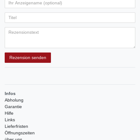
von
von
von
von
von
Ihr
Platzhalter
5
5
5
5
5
Anzeigename
Bewertungssternen
Bewertungssternen
Bewertungssternen
Bewertungssternen
Bewertungssternen
(optional)
Titel
Rezensionstext
Rezension senden
Infos
Abholung
Garantie
Hilfe
Links
Lieferfristen
Öffnungszeiten
über uns