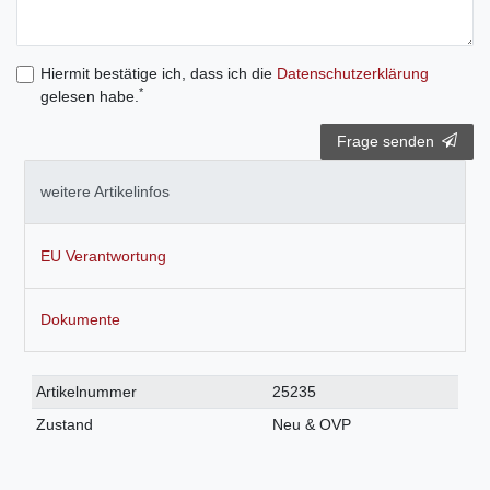
Hiermit bestätige ich, dass ich die
Daten­schutz­erklärung
*
gelesen habe.
Frage senden
weitere Artikelinfos
EU Verantwortung
Dokumente
Technisches
Wert
Artikelnummer
25235
Merkmal
Zustand
Neu & OVP