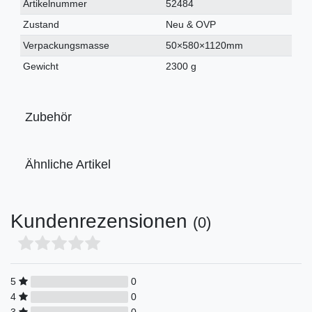
Technisches
Wert
Artikelnummer
52484
Merkmal
Zustand
Neu & OVP
Verpackungsmasse
50×580×1120mm
Gewicht
2300 g
Zubehör
Ähnliche Artikel
Kundenrezensionen
(0)
5
0
4
0
3
0