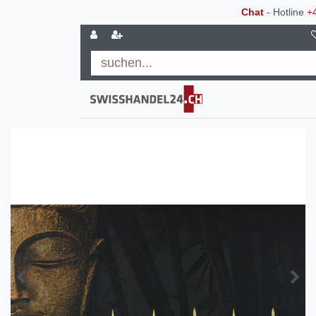
Chat
- Hotline
+