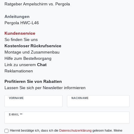
Ratgeber Ampelschirm vs. Pergola
Anleitungen
Pergola HWC-L46
Kundenservice
So finden Sie uns
Kostenloser Rückrufservice
Montage und Zusammenbau
Hilfe zum Bestellvorgang
Link zu unserem
Chat
Reklamationen
Profitieren Sie von Rabatten
Lassen Sie sich per Newsletter informieren
VORNAME
NACHNAME
Newsletter
E-MAIL **
Honig
Hiermit bestätige ich, dass ich die
Daten­schutz­erklärung
gelesen habe. Meine