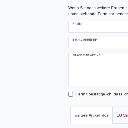
Ceres::Template.mailFormHoneypo
Wenn Sie noch weitere Fragen zu
unten stehende Formular benach
NAME*
E-MAIL-ADRESSE*
FRAGE ZUM ARTIKEL*
Hiermit bestätige ich, dass ic
weitere Artikelinfos
EU Ve