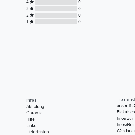
4
0
3
0
2
0
1
0
Tips und
Infos
unser B
Abholung
Elektrisc
Garantie
Infos zu
Hilfe
Infos/Rei
Links
Was ist 
Lieferfristen