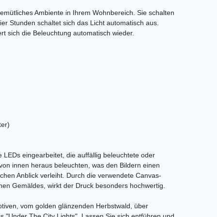
 gemütliches Ambiente in Ihrem Wohnbereich. Sie schalten
ier Stunden schaltet sich das Licht automatisch aus.
rt sich die Beleuchtung automatisch wieder.
er)
LEDs eingearbeitet, die auffällig beleuchtete oder
ch von innen heraus beleuchten, was den Bildern einen
ischen Anblick verleiht. Durch die verwendete Canvas-
schen Gemäldes, wirkt der Druck besonders hochwertig.
Motiven, vom golden glänzenden Herbstwald, über
is "Under The City Lights". Lassen Sie sich entführen und