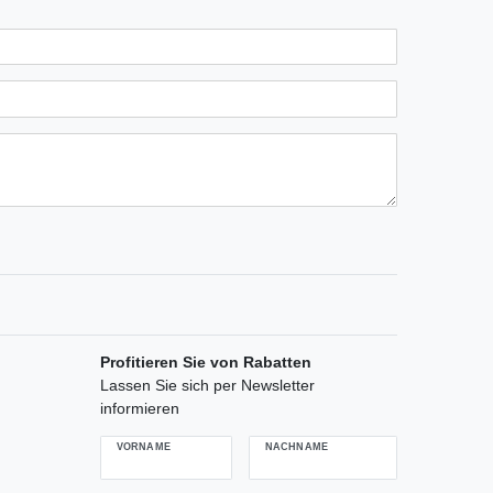
n
ternen
ssternen
ngssternen
tungssternen
ertungssternen
Profitieren Sie von Rabatten
Lassen Sie sich per Newsletter
informieren
VORNAME
NACHNAME