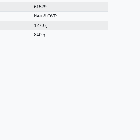
61529
Neu & OVP
1270 g
840 g