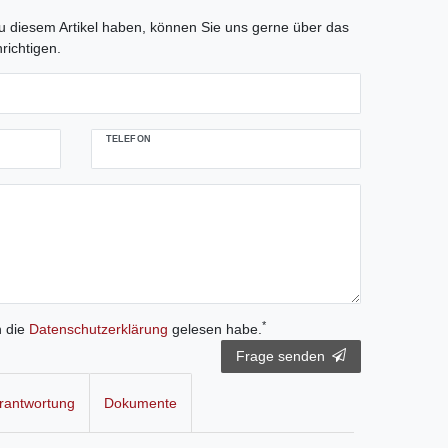
tLabel
 diesem Artikel haben, können Sie uns gerne über das
richtigen.
TELEFON
*
h die
Daten­schutz­erklärung
gelesen habe.
Frage senden
rantwortung
Dokumente