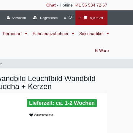
Chat
- Hotline
+41 56 534 72 67
Anmelden
Registrieren
0
0
0,00 CHF
Tierbedarf
Fahrzeugzubehoer
Saisonartikel
B-Ware
en
wandbild Leuchtbild Wandbild
uddha + Kerzen
ca. 1-2 Wochen
Wunschliste