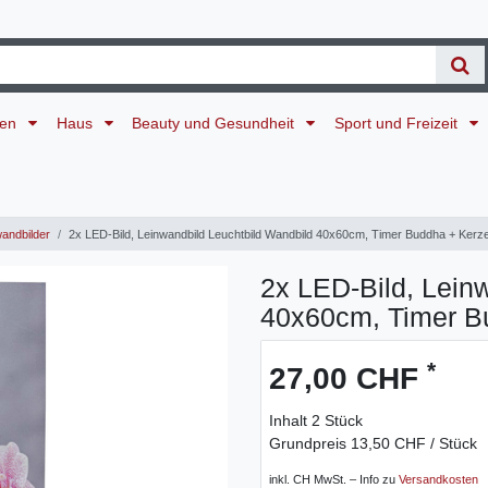
ten
Haus
Beauty und Gesundheit
Sport und Freizeit
andbilder
2x LED-Bild, Leinwandbild Leuchtbild Wandbild 40x60cm, Timer Buddha + Kerz
2x LED-Bild, Lein
40x60cm, Timer B
*
27,00 CHF
Inhalt
2
Stück
Grundpreis
13,50 CHF / Stück
inkl. CH MwSt. – Info zu
Versandkosten