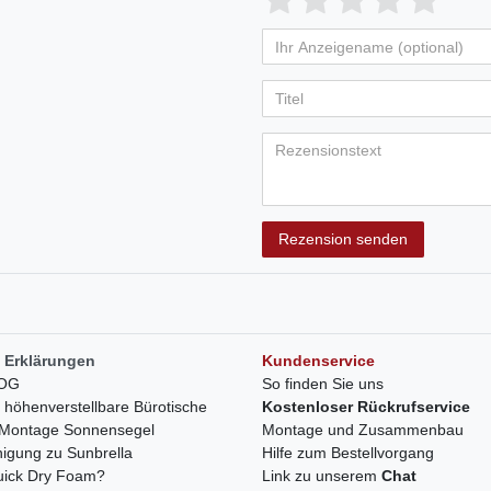
von
von
von
von
vo
Ihr
Platzhalter
5
5
5
5
5
Anzeigename
Bewertungss
Bewertung
Bewertu
Bewer
Bew
(optional)
Titel
Rezensionstext
Rezension senden
 Erklärungen
Kundenservice
LOG
So finden Sie uns
h höhenverstellbare Bürotische
Kostenloser Rückrufservice
r Montage Sonnensegel
Montage und Zusammenbau
nigung zu Sunbrella
Hilfe zum Bestellvorgang
quick Dry Foam?
Link zu unserem
Chat