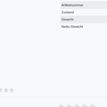
Technisches
Wert
Artikelnummer
Merkmal
Zustand
Gewicht
Netto-Gewicht
Bewertungssterne
1
2
3
4
5