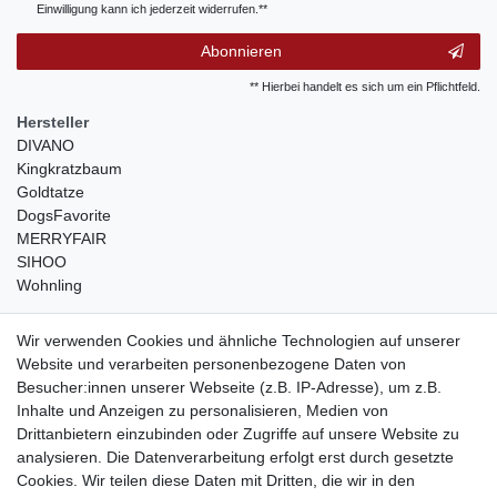
Einwilligung kann ich jederzeit widerrufen.**
Abonnieren
** Hierbei handelt es sich um ein Pflichtfeld.
Hersteller
DIVANO
Kingkratzbaum
Goldtatze
DogsFavorite
MERRYFAIR
SIHOO
Wohnling
weitere Shops
Wir verwenden Cookies und ähnliche Technologien auf unserer
Website und verarbeiten personenbezogene Daten von
traumlampen
- Lampen und Kronleuchter
Besucher:innen unserer Webseite (z.B. IP-Adresse), um z.B.
kinderwagencenter
- Exklusive und günstige Kinderwagen
Inhalte und Anzeigen zu personalisieren, Medien von
gastrogeraete24
- alles für Gastronomie und Imbiss
Drittanbietern einzubinden oder Zugriffe auf unsere Website zu
soziale Medien
analysieren. Die Datenverarbeitung erfolgt erst durch gesetzte
Cookies. Wir teilen diese Daten mit Dritten, die wir in den
Facebook