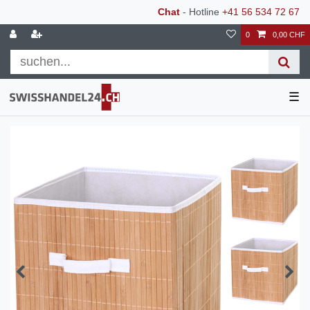
Chat
- Hotline
+41 56 534 72 67
0
0,00 CHF
☰