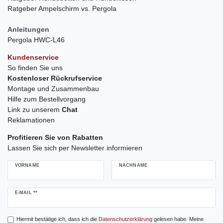
Ratgeber Ampelschirm vs. Pergola
Anleitungen
Pergola HWC-L46
Kundenservice
So finden Sie uns
Kostenloser Rückrufservice
Montage und Zusammenbau
Hilfe zum Bestellvorgang
Link zu unserem
Chat
Reklamationen
Profitieren Sie von Rabatten
Lassen Sie sich per Newsletter informieren
VORNAME
NACHNAME
Newsletter
E-MAIL **
Honig
Hiermit bestätige ich, dass ich die
Daten­schutz­erklärung
gelesen habe. Meine