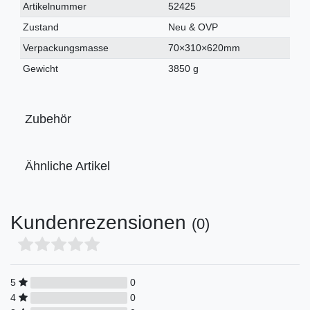
Technisches
Wert
Artikelnummer
52425
Merkmal
Zustand
Neu & OVP
Verpackungsmasse
70×310×620mm
Gewicht
3850 g
Zubehör
Ähnliche Artikel
Kundenrezensionen
(0)
5
0
4
0