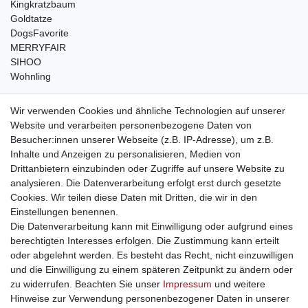
Kingkratzbaum
Goldtatze
DogsFavorite
MERRYFAIR
SIHOO
Wohnling
weitere Shops
Wir verwenden Cookies und ähnliche Technologien auf unserer
Website und verarbeiten personenbezogene Daten von
traumlampen
- Lampen und Kronleuchter
Besucher:innen unserer Webseite (z.B. IP-Adresse), um z.B.
kinderwagencenter
- Exklusive und günstige Kinderwagen
Inhalte und Anzeigen zu personalisieren, Medien von
gastrogeraete24
- alles für Gastronomie und Imbiss
Drittanbietern einzubinden oder Zugriffe auf unsere Website zu
soziale Medien
analysieren. Die Datenverarbeitung erfolgt erst durch gesetzte
Cookies. Wir teilen diese Daten mit Dritten, die wir in den
Facebook
Einstellungen benennen.
sicher einkaufen
Die Datenverarbeitung kann mit Einwilligung oder aufgrund eines
berechtigten Interesses erfolgen. Die Zustimmung kann erteilt
oder abgelehnt werden. Es besteht das Recht, nicht einzuwilligen
und die Einwilligung zu einem späteren Zeitpunkt zu ändern oder
zu widerrufen. Beachten Sie unser
Impressum
und weitere
Sichere Bestellung und Zahlung via SSL Verschlüsselung
Hinweise zur Verwendung personenbezogener Daten in unserer