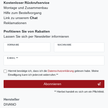
Kostenloser Rückrufservice
Montage und Zusammenbau
Hilfe zum Bestellvorgang
Link zu unserem
Chat
Reklamationen
Profitieren Sie von Rabatten
Lassen Sie sich per Newsletter informieren
VORNAME
NACHNAME
Newsletter
E-MAIL **
Honig
Hiermit bestätige ich, dass ich die
Daten­schutz­erklärung
gelesen habe. Meine
Einwilligung kann ich jederzeit widerrufen.**
Abonnieren
** Hierbei handelt es sich um ein Pflichtfeld.
Hersteller
DIVANO