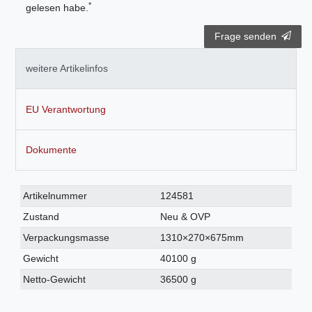
*
gelesen habe.
Frage senden
weitere Artikelinfos
EU Verantwortung
Dokumente
Technisches
Wert
Artikelnummer
124581
Merkmal
Zustand
Neu & OVP
Verpackungsmasse
1310×270×675mm
Gewicht
40100 g
Netto-Gewicht
36500 g