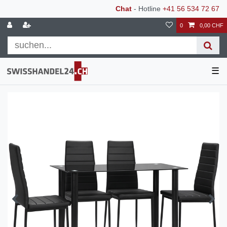
Chat
- Hotline
+41 56 534 72 67
0
0,00 CHF
☰