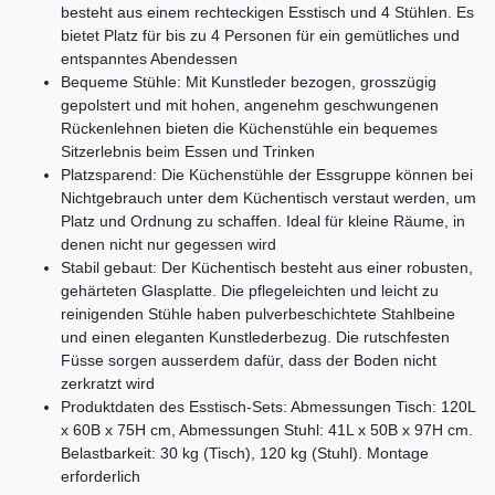
besteht aus einem rechteckigen Esstisch und 4 Stühlen. Es
bietet Platz für bis zu 4 Personen für ein gemütliches und
entspanntes Abendessen
Bequeme Stühle: Mit Kunstleder bezogen, grosszügig
gepolstert und mit hohen, angenehm geschwungenen
Rückenlehnen bieten die Küchenstühle ein bequemes
Sitzerlebnis beim Essen und Trinken
Platzsparend: Die Küchenstühle der Essgruppe können bei
Nichtgebrauch unter dem Küchentisch verstaut werden, um
Platz und Ordnung zu schaffen. Ideal für kleine Räume, in
denen nicht nur gegessen wird
Stabil gebaut: Der Küchentisch besteht aus einer robusten,
gehärteten Glasplatte. Die pflegeleichten und leicht zu
reinigenden Stühle haben pulverbeschichtete Stahlbeine
und einen eleganten Kunstlederbezug. Die rutschfesten
Füsse sorgen ausserdem dafür, dass der Boden nicht
zerkratzt wird
Produktdaten des Esstisch-Sets: Abmessungen Tisch: 120L
x 60B x 75H cm, Abmessungen Stuhl: 41L x 50B x 97H cm.
Belastbarkeit: 30 kg (Tisch), 120 kg (Stuhl). Montage
erforderlich