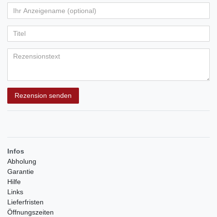
von
von
von
von
von
Ihr
Platzhalter
5
5
5
5
5
Anzeigename
Bewertungssternen
Bewertungssternen
Bewertungssternen
Bewertungssternen
Bewertungssternen
(optional)
Titel
Rezensionstext
Rezension senden
Infos
Abholung
Garantie
Hilfe
Links
Lieferfristen
Öffnungszeiten