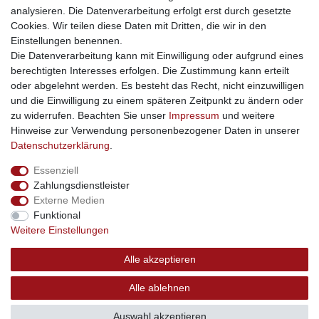
soziale Medien
analysieren. Die Datenverarbeitung erfolgt erst durch gesetzte
Cookies. Wir teilen diese Daten mit Dritten, die wir in den
Facebook
Einstellungen benennen.
sicher einkaufen
Die Datenverarbeitung kann mit Einwilligung oder aufgrund eines
berechtigten Interesses erfolgen. Die Zustimmung kann erteilt
oder abgelehnt werden. Es besteht das Recht, nicht einzuwilligen
und die Einwilligung zu einem späteren Zeitpunkt zu ändern oder
zu widerrufen. Beachten Sie unser
Impressum
und weitere
Sichere Bestellung und Zahlung via SSL Verschlüsselung
Hinweise zur Verwendung personenbezogener Daten in unserer
Daten­schutz­erklärung
.
Essenziell
Widerrufs­recht
Widerrufs­formular
Impressum
Zahlungsdienstleister
Externe Medien
Funktional
Daten­schutz­erklärung
AGB
Kontakt
Weitere Einstellungen
Alle akzeptieren
© Copyright 2026 | swisshandel24.ch | Firmensitz: 8598
Alle ablehnen
Bottighofen, Schweiz | Hotline +41 56 534 72 67
Auswahl akzeptieren