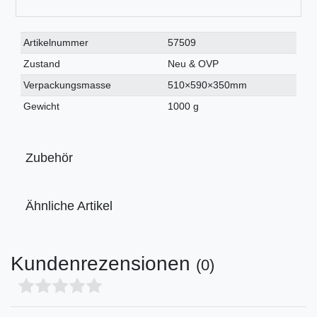
Technisches
Wert
Artikelnummer
57509
Merkmal
Zustand
Neu & OVP
Verpackungsmasse
510×590×350mm
Gewicht
1000 g
Zubehör
Ähnliche Artikel
Kundenrezensionen
(0)