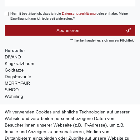
Honig
Hiermit bestätige ich, dass ich die
Daten­schutz­erklärung
gelesen habe. Meine
Einwilligung kann ich jederzeit widerrufen.**
Abonnieren
** Hierbei handelt es sich um ein Pflichtfeld.
Hersteller
DIVANO
Kingkratzbaum
Goldtatze
DogsFavorite
MERRYFAIR
SIHOO
Wohnling
weitere Shops
Wir verwenden Cookies und ähnliche Technologien auf unserer
Website und verarbeiten personenbezogene Daten von
traumlampen
- Lampen und Kronleuchter
Besucher:innen unserer Webseite (z.B. IP-Adresse), um z.B.
kinderwagencenter
- Exklusive und günstige Kinderwagen
Inhalte und Anzeigen zu personalisieren, Medien von
gastrogeraete24
- alles für Gastronomie und Imbiss
Drittanbietern einzubinden oder Zugriffe auf unsere Website zu