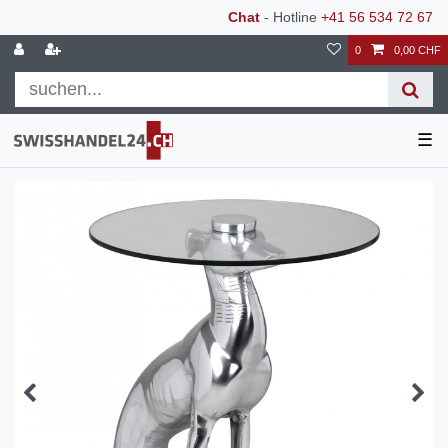
Chat
- Hotline
+41 56 534 72 67
0
0,00 CHF
☰