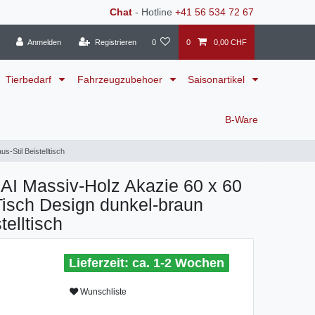
Chat
- Hotline
+41 56 534 72 67
Anmelden
Registrieren
0
0
0,00 CHF
Tierbedarf
Fahrzeugzubehoer
Saisonartikel
B-Ware
Stil Beistelltisch
I Massiv-Holz Akazie 60 x 60
sch Design dunkel-braun
telltisch
ca. 1-2 Wochen
Wunschliste