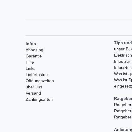
Tips und
Infos
unser B
Abholung
Elektrisc
Garantie
Infos zu
Hilfe
Infos/Rei
Links
Was ist 
Lieferfristen
Was ist S
Öffnungszeiten
eingesetz
über uns
Versand
Ratgebe
Zahlungsarten
Ratgeber
Ratgeber
Ratgeber
Anleitu