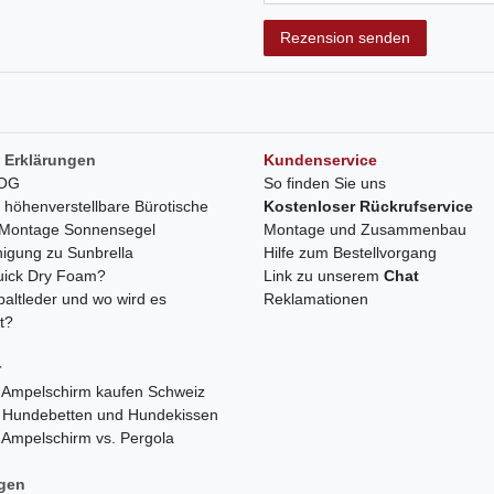
Rezensionstext
Rezension senden
 Erklärungen
Kundenservice
LOG
So finden Sie uns
h höhenverstellbare Bürotische
Kostenloser Rückrufservice
r Montage Sonnensegel
Montage und Zusammenbau
nigung zu Sunbrella
Hilfe zum Bestellvorgang
quick Dry Foam?
Link zu unserem
Chat
paltleder und wo wird es
Reklamationen
t?
r
 Ampelschirm kaufen Schweiz
 Hundebetten und Hundekissen
 Ampelschirm vs. Pergola
ngen