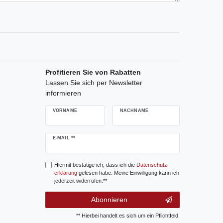
Profitieren Sie von Rabatten
Lassen Sie sich per Newsletter
informieren
VORNAME
NACHNAME
Newsletter
E-MAIL **
Honig
Hiermit bestätige ich, dass ich die
Daten­schutz­
erklärung
gelesen habe. Meine Einwilligung kann ich
jederzeit widerrufen.**
Abonnieren
** Hierbei handelt es sich um ein Pflichtfeld.