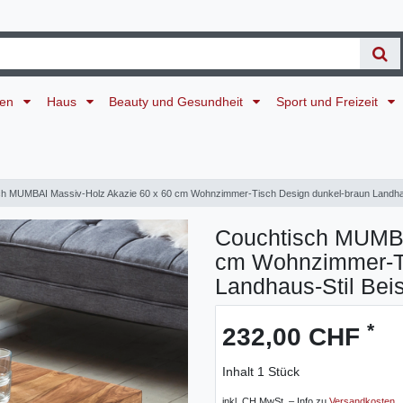
ten
Haus
Beauty und Gesundheit
Sport und Freizeit
h MUMBAI Massiv-Holz Akazie 60 x 60 cm Wohnzimmer-Tisch Design dunkel-braun Landhaus-
Couchtisch MUMBA
cm Wohnzimmer-Ti
Landhaus-Stil Beis
*
232,00 CHF
Inhalt
1
Stück
inkl. CH MwSt. – Info zu
Versandkosten