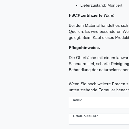
Lieferzustand: Montiert
FSC® zertifizierte Ware:
Bei dem Material handelt es sich
Quellen. Es wird besonderen Wert
gelegt. Beim Kauf dieses Produk
Pflegehinweise:
Die Oberfläche mit einem lauwa
Scheuermittel, scharfe Reinigun
Behandlung der naturbelassenen
Ceres::Template.mailFormHoneypo
Wenn Sie noch weitere Fragen zu
unten stehende Formular benach
NAME*
E-MAIL-ADRESSE*