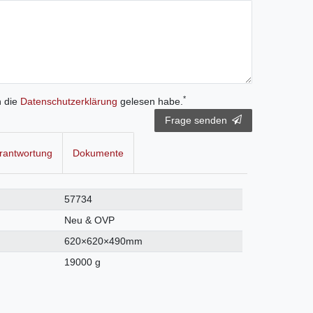
*
h die
Daten­schutz­erklärung
gelesen habe.
Frage senden
rantwortung
Dokumente
57734
Neu & OVP
620×620×490mm
19000 g