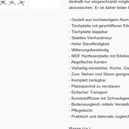
deshalb nur eingeschränkt mögli
abzuwischen. Er ist daher leider 
- Gestell aus hochwertigem Alum
- Tischplatte mit geschliffener E
- Tischplatte klappbar
- Stabiles Vierfusskreuz
- Hohe Standfestigkeit
- Witterungsbeständig
- MDF Hartfaserplatte mit Edels
- Abgeflachte Kanten
- Vielseitig einsetzbar, Küche, Ga
- Zum Stehen und Sitzen geeign
- Komplett zerlegbar
- Platzsparend zu verstauen
- Einfacher Transport
- Kunststofffüsse mit Schraubge
- Bodenausgleich mittels Verstel
- Pflegeleicht
- Praktisch und dekorativ zugleic
Masse (ca.):