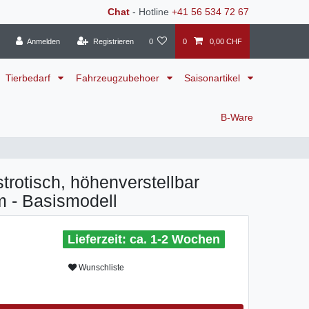
Chat
- Hotline
+41 56 534 72 67
Anmelden
Registrieren
0
0
0,00 CHF
Tierbedarf
Fahrzeugzubehoer
Saisonartikel
B-Ware
strotisch, höhenverstellbar
 - Basismodell
ca. 1-2 Wochen
Wunschliste