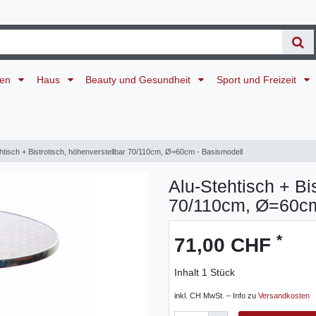
ten
Haus
Beauty und Gesundheit
Sport und Freizeit
htisch + Bistrotisch, höhenverstellbar 70/110cm, Ø=60cm - Basismodell
Alu-Stehtisch + Bi
70/110cm, Ø=60cm
*
71,00 CHF
Inhalt
1
Stück
inkl. CH MwSt. – Info zu
Versandkosten