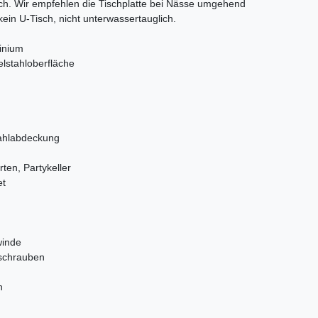
ch. Wir empfehlen die Tischplatte bei Nässe umgehend
kein U-Tisch, nicht unterwassertauglich.
inium
delstahloberfläche
tahlabdeckung
rten, Partykeller
et
winde
lschrauben
h