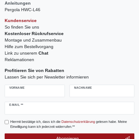
Anleitungen
Pergola HWC-L46
Kundenservice
So finden Sie uns
Kostenloser Rückrufservice
Montage und Zusammenbau
Hilfe zum Bestellvorgang
Link zu unserem
Chat
Reklamationen
Profitieren Sie von Rabatten
Lassen Sie sich per Newsletter informieren
VORNAME
NACHNAME
Newsletter
E-MAIL **
Honig
Hiermit bestätige ich, dass ich die
Daten­schutz­erklärung
gelesen habe. Meine
Einwilligung kann ich jederzeit widerrufen.**
Abonnieren