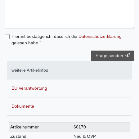
Hiermit bestätige ich, dass ich die
Daten­schutz­erklärung
*
gelesen habe.
Frage senden
weitere Artikelinfos
EU Verantwortung
Dokumente
Technisches
Wert
Artikelnummer
60170
Merkmal
Zustand
Neu & OVP