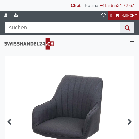
Chat
- Hotline
+41 56 534 72 67
0
0,00 CHF
☰