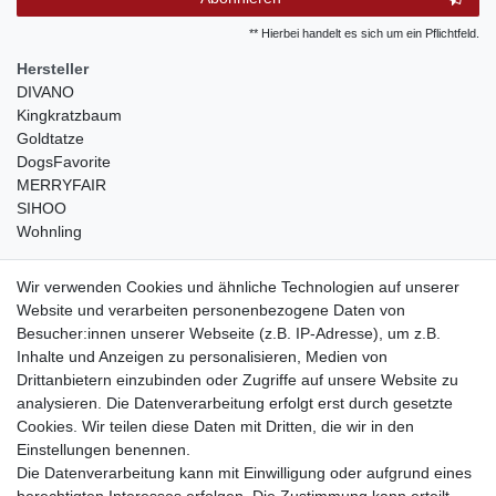
** Hierbei handelt es sich um ein Pflichtfeld.
Hersteller
DIVANO
Kingkratzbaum
Goldtatze
DogsFavorite
MERRYFAIR
SIHOO
Wohnling
weitere Shops
Wir verwenden Cookies und ähnliche Technologien auf unserer
Website und verarbeiten personenbezogene Daten von
traumlampen
- Lampen und Kronleuchter
Besucher:innen unserer Webseite (z.B. IP-Adresse), um z.B.
kinderwagencenter
- Exklusive und günstige Kinderwagen
Inhalte und Anzeigen zu personalisieren, Medien von
gastrogeraete24
- alles für Gastronomie und Imbiss
Drittanbietern einzubinden oder Zugriffe auf unsere Website zu
soziale Medien
analysieren. Die Datenverarbeitung erfolgt erst durch gesetzte
Cookies. Wir teilen diese Daten mit Dritten, die wir in den
Facebook
Einstellungen benennen.
sicher einkaufen
Die Datenverarbeitung kann mit Einwilligung oder aufgrund eines