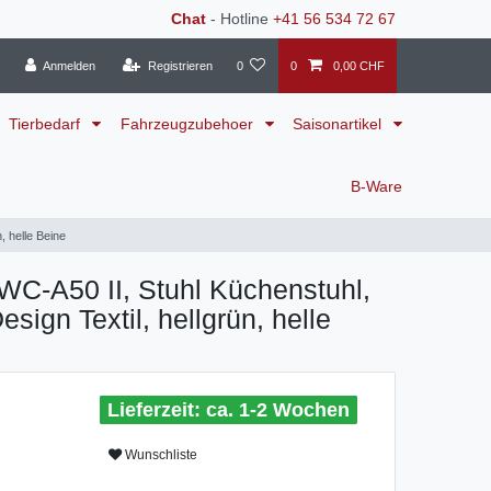
Chat
- Hotline
+41 56 534 72 67
Anmelden
Registrieren
0
0
0,00 CHF
Tierbedarf
Fahrzeugzubehoer
Saisonartikel
B-Ware
, helle Beine
C-A50 II, Stuhl Küchenstuhl,
sign Textil, hellgrün, helle
ca. 1-2 Wochen
Wunschliste