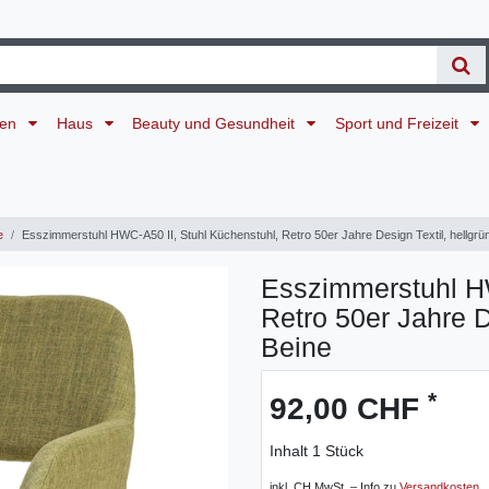
ten
Haus
Beauty und Gesundheit
Sport und Freizeit
e
Esszimmerstuhl HWC-A50 II, Stuhl Küchenstuhl, Retro 50er Jahre Design Textil, hellgrün
Esszimmerstuhl HW
Retro 50er Jahre De
Beine
*
92,00 CHF
Inhalt
1
Stück
inkl. CH MwSt. – Info zu
Versandkosten