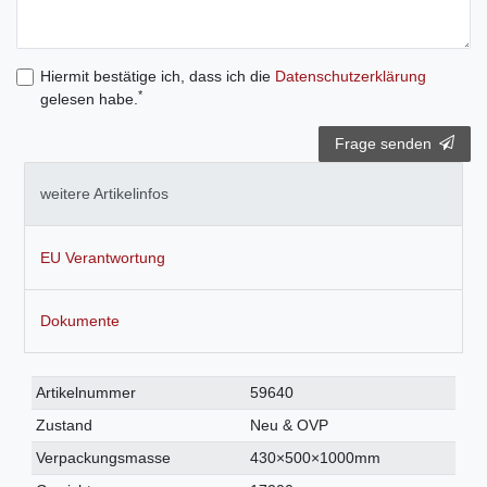
Hiermit bestätige ich, dass ich die
Daten­schutz­erklärung
*
gelesen habe.
Frage senden
weitere Artikelinfos
EU Verantwortung
Dokumente
Technisches
Wert
Artikelnummer
59640
Merkmal
Zustand
Neu & OVP
Verpackungsmasse
430×500×1000mm