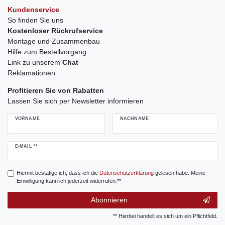
Kundenservice
So finden Sie uns
Kostenloser Rückrufservice
Montage und Zusammenbau
Hilfe zum Bestellvorgang
Link zu unserem
Chat
Reklamationen
Profitieren Sie von Rabatten
Lassen Sie sich per Newsletter informieren
VORNAME
NACHNAME
Newsletter
E-MAIL **
Honig
Hiermit bestätige ich, dass ich die
Daten­schutz­erklärung
gelesen habe. Meine
Einwilligung kann ich jederzeit widerrufen.**
Abonnieren
** Hierbei handelt es sich um ein Pflichtfeld.