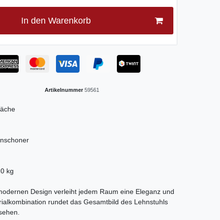
In den Warenkorb
Artikelnummer
59561
läche
denschoner
10 kg
m modernen Design verleiht jedem Raum eine Eleganz und
terialkombination rundet das Gesamtbild des Lehnstuhls
ssehen.