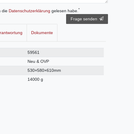
*
h die
Daten­schutz­erklärung
gelesen habe.
Frage senden
rantwortung
Dokumente
59561
Neu & OVP
530×580×610mm
14000 g