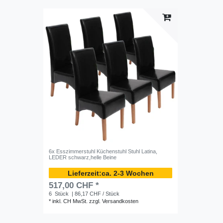
6x Esszimmerstuhl Küchenstuhl Stuhl Latina,
LEDER schwarz,helle Beine
ca. 2-3 Wochen
517,00 CHF *
6
Stück
| 86,17 CHF / Stück
*
inkl. CH MwSt.
zzgl.
Versandkosten