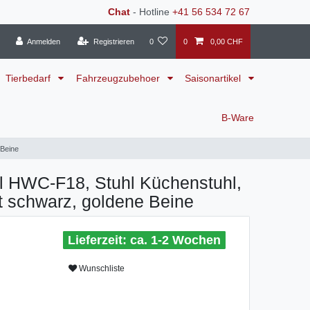
Chat
- Hotline
+41 56 534 72 67
Anmelden
Registrieren
0
0
0,00 CHF
Tierbedarf
Fahrzeugzubehoer
Saisonartikel
B-Ware
 Beine
l HWC-F18, Stuhl Küchenstuhl,
 schwarz, goldene Beine
ca. 1-2 Wochen
Wunschliste