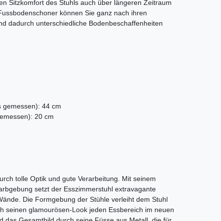
den Sitzkomfort des Stuhls auch über längeren Zeitraum
n Fussbodenschoner können Sie ganz nach ihren
d dadurch unterschiedliche Bodenbeschaffenheiten
s gemessen): 44 cm
gemessen): 20 cm
urch tolle Optik und gute Verarbeitung. Mit seinem
 Farbgebung setzt der Esszimmerstuhl extravagante
 Wände. Die Formgebung der Stühle verleiht dem Stuhl
rch seinen glamourösen-Look jeden Essbereich im neuen
d das Gesamtbild durch seine Füsse aus Metall, die für