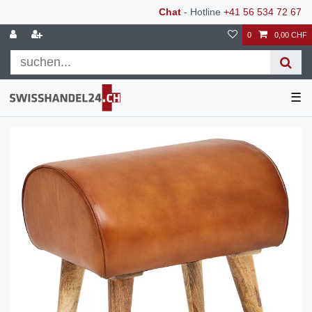
Chat
- Hotline
+41 56 534 72 67
0
0,00 CHF
☰