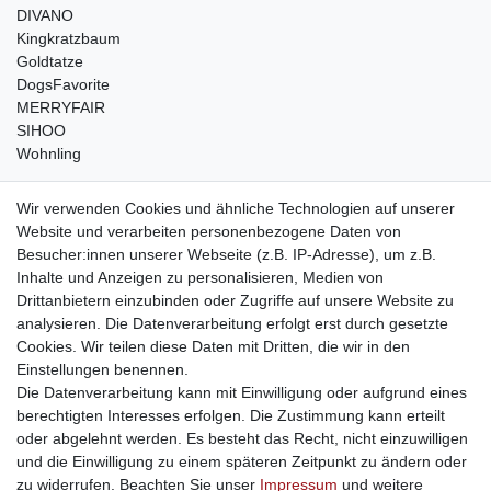
DIVANO
Kingkratzbaum
Goldtatze
DogsFavorite
MERRYFAIR
SIHOO
Wohnling
weitere Shops
Wir verwenden Cookies und ähnliche Technologien auf unserer
Website und verarbeiten personenbezogene Daten von
traumlampen
- Lampen und Kronleuchter
Besucher:innen unserer Webseite (z.B. IP-Adresse), um z.B.
kinderwagencenter
- Exklusive und günstige Kinderwagen
Inhalte und Anzeigen zu personalisieren, Medien von
gastrogeraete24
- alles für Gastronomie und Imbiss
Drittanbietern einzubinden oder Zugriffe auf unsere Website zu
soziale Medien
analysieren. Die Datenverarbeitung erfolgt erst durch gesetzte
Cookies. Wir teilen diese Daten mit Dritten, die wir in den
Facebook
Einstellungen benennen.
sicher einkaufen
Die Datenverarbeitung kann mit Einwilligung oder aufgrund eines
berechtigten Interesses erfolgen. Die Zustimmung kann erteilt
oder abgelehnt werden. Es besteht das Recht, nicht einzuwilligen
und die Einwilligung zu einem späteren Zeitpunkt zu ändern oder
zu widerrufen. Beachten Sie unser
Impressum
und weitere