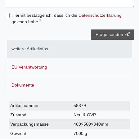
Hiermit bestätige ich, dass ich die
Daten­schutz­erklärung
*
gelesen habe.
Frage senden
weitere Artikelinfos
EU Verantwortung
Dokumente
Technisches
Wert
Artikelnummer
58379
Merkmal
Zustand
Neu & OVP
Verpackungsmasse
460×560×340mm
Gewicht
7000 g