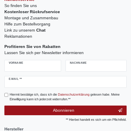
So finden Sie uns
Kostenloser Rückrufservice
Montage und Zusammenbau
Hilfe zum Bestellvorgang
Link zu unserem
Chat
Reklamationen
Profitieren Sie von Rabatten
Lassen Sie sich per Newsletter informieren
VORNAME
NACHNAME
Newsletter
E-MAIL **
Honig
Hiermit bestätige ich, dass ich die
Daten­schutz­erklärung
gelesen habe. Meine
Einwilligung kann ich jederzeit widerrufen.**
Abonnieren
** Hierbei handelt es sich um ein Pflichtfeld.
Hersteller