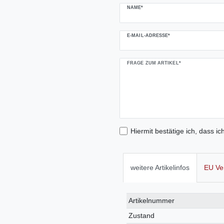
NAME*
E-MAIL-ADRESSE*
FRAGE ZUM ARTIKEL*
Hiermit bestätige ich, dass ic
weitere Artikelinfos
EU Ve
Technisches
Wert
Artikelnummer
Merkmal
Zustand