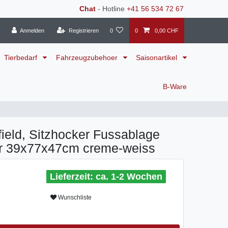
Chat
- Hotline
+41 56 534 72 67
Anmelden
Registrieren
0
0
0,00 CHF
Tierbedarf
Fahrzeugzubehoer
Saisonartikel
B-Ware
ield, Sitzhocker Fussablage
er 39x77x47cm creme-weiss
ca. 1-2 Wochen
Wunschliste