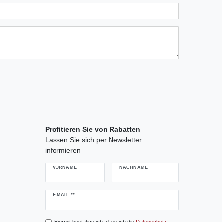
ternen
ssternen
ngssternen
tungssternen
ertungssternen
Profitieren Sie von Rabatten
Lassen Sie sich per Newsletter
informieren
VORNAME
NACHNAME
Newsletter
E-MAIL **
Honig
Hiermit bestätige ich, dass ich die
Daten­schutz­