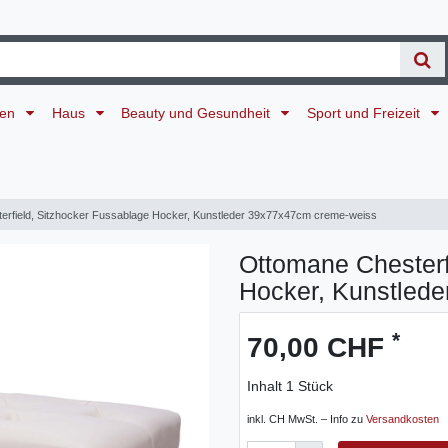
ten
Haus
Beauty und Gesundheit
Sport und Freizeit
erfield, Sitzhocker Fussablage Hocker, Kunstleder 39x77x47cm creme-weiss
Ottomane Chesterf
Hocker, Kunstled
*
70,00 CHF
Inhalt
1
Stück
inkl. CH MwSt. – Info zu
Versandkosten