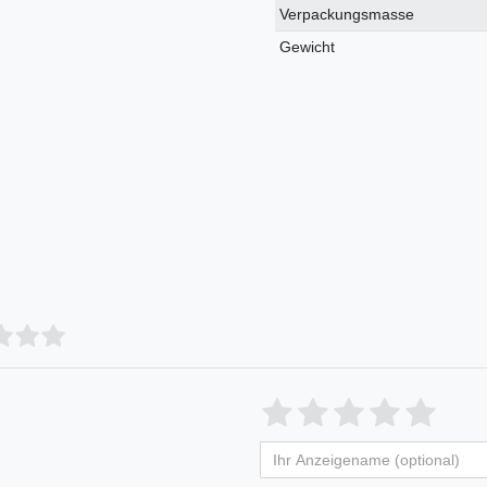
Verpackungsmasse
Gewicht
Bewertungssterne
1
2
3
4
5
von
von
von
von
vo