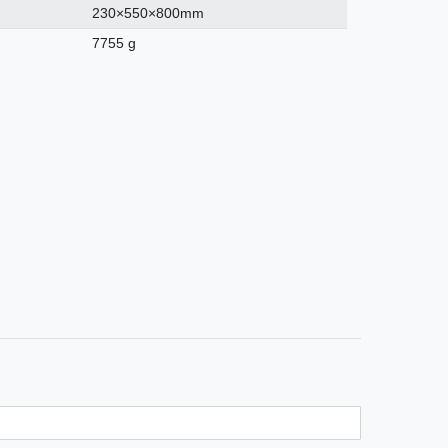
230×550×800mm
7755 g
n