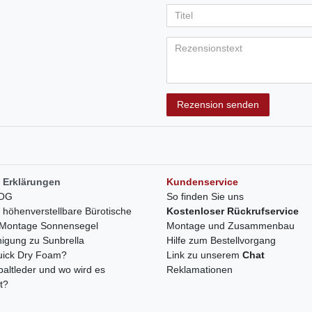
Ihr
Platzhalter
5
5
5
5
5
Anzeigename
Bewertungss
Bewertung
Bewertu
Bewer
Bew
(optional)
Titel
Rezensionstext
Rezension senden
 Erklärungen
Kundenservice
LOG
So finden Sie uns
h höhenverstellbare Bürotische
Kostenloser Rückrufservice
r Montage Sonnensegel
Montage und Zusammenbau
nigung zu Sunbrella
Hilfe zum Bestellvorgang
quick Dry Foam?
Link zu unserem
Chat
paltleder und wo wird es
Reklamationen
t?