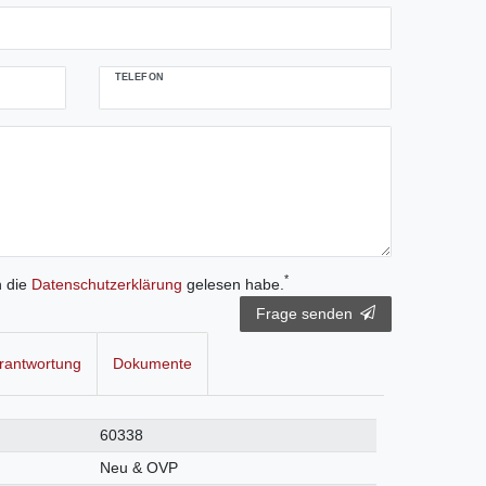
TELEFON
*
h die
Daten­schutz­erklärung
gelesen habe.
Frage senden
rantwortung
Dokumente
60338
Neu & OVP