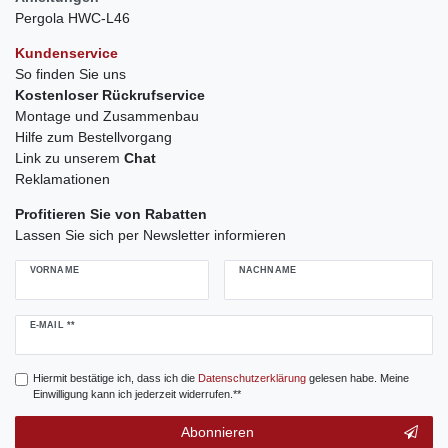
Pergola HWC-L46
Kundenservice
So finden Sie uns
Kostenloser Rückrufservice
Montage und Zusammenbau
Hilfe zum Bestellvorgang
Link zu unserem
Chat
Reklamationen
Profitieren Sie von Rabatten
Lassen Sie sich per Newsletter informieren
VORNAME
NACHNAME
Newsletter
E-MAIL **
Honig
Hiermit bestätige ich, dass ich die
Daten­schutz­erklärung
gelesen habe. Meine
Einwilligung kann ich jederzeit widerrufen.**
Abonnieren