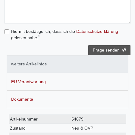
Hiermit bestätige ich, dass ich die
Daten­schutz­erklärung
*
gelesen habe.
Frage senden
weitere Artikelinfos
EU Verantwortung
Dokumente
Technisches
Wert
Artikelnummer
54679
Merkmal
Zustand
Neu & OVP