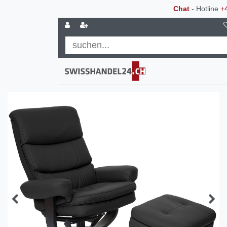
Chat
- Hotline
+