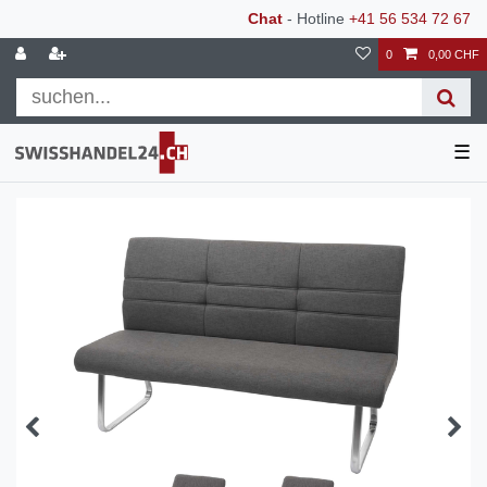
Chat
- Hotline
+41 56 534 72 67
0
0,00 CHF
☰