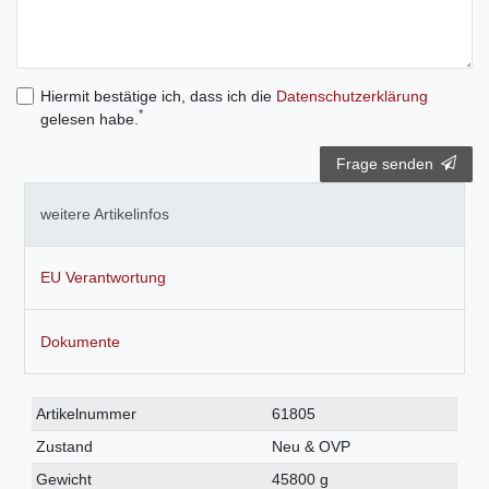
Hiermit bestätige ich, dass ich die
Daten­schutz­erklärung
*
gelesen habe.
Frage senden
weitere Artikelinfos
EU Verantwortung
Dokumente
Technisches
Wert
Artikelnummer
61805
Merkmal
Zustand
Neu & OVP
Gewicht
45800 g