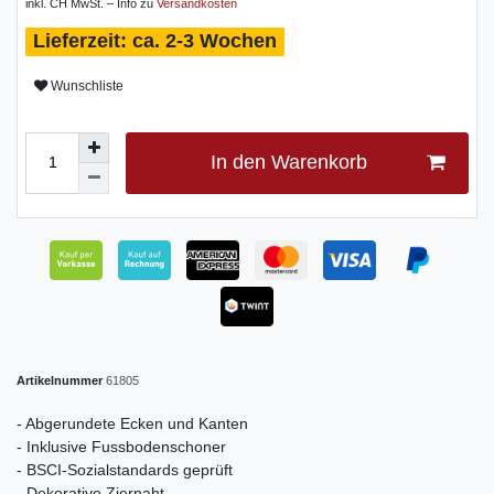
inkl. CH MwSt. – Info zu
Versandkosten
ca. 2-3 Wochen
Wunschliste
In den Warenkorb
Artikelnummer
61805
- Abgerundete Ecken und Kanten
- Inklusive Fussbodenschoner
- BSCI-Sozialstandards geprüft
- Dekorative Ziernaht