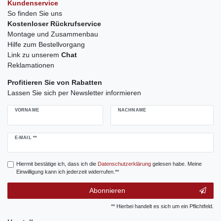
Kundenservice
So finden Sie uns
Kostenloser Rückrufservice
Montage und Zusammenbau
Hilfe zum Bestellvorgang
Link zu unserem
Chat
Reklamationen
Profitieren Sie von Rabatten
Lassen Sie sich per Newsletter informieren
VORNAME
NACHNAME
Newsletter
E-MAIL **
Honig
Hiermit bestätige ich, dass ich die
Daten­schutz­erklärung
gelesen habe. Meine
Einwilligung kann ich jederzeit widerrufen.**
Abonnieren
** Hierbei handelt es sich um ein Pflichtfeld.