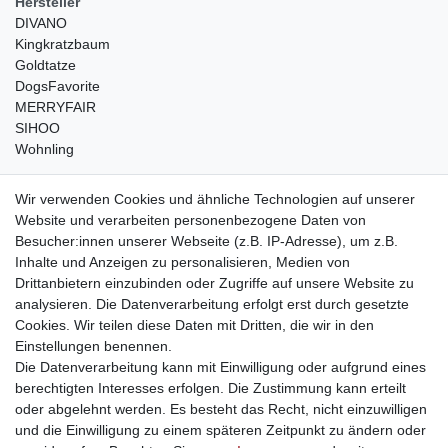
Hersteller
DIVANO
Kingkratzbaum
Goldtatze
DogsFavorite
MERRYFAIR
SIHOO
Wohnling
weitere Shops
Wir verwenden Cookies und ähnliche Technologien auf unserer
Website und verarbeiten personenbezogene Daten von
traumlampen
- Lampen und Kronleuchter
Besucher:innen unserer Webseite (z.B. IP-Adresse), um z.B.
kinderwagencenter
- Exklusive und günstige Kinderwagen
Inhalte und Anzeigen zu personalisieren, Medien von
gastrogeraete24
- alles für Gastronomie und Imbiss
Drittanbietern einzubinden oder Zugriffe auf unsere Website zu
soziale Medien
analysieren. Die Datenverarbeitung erfolgt erst durch gesetzte
Cookies. Wir teilen diese Daten mit Dritten, die wir in den
Facebook
Einstellungen benennen.
sicher einkaufen
Die Datenverarbeitung kann mit Einwilligung oder aufgrund eines
berechtigten Interesses erfolgen. Die Zustimmung kann erteilt
oder abgelehnt werden. Es besteht das Recht, nicht einzuwilligen
und die Einwilligung zu einem späteren Zeitpunkt zu ändern oder