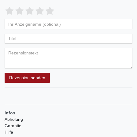
Bewertungssterne
1
2
3
4
5
von
von
von
von
von
Ihr
Platzhalter
5
5
5
5
5
Anzeigename
Bewertungssternen
Bewertungssternen
Bewertungssternen
Bewertungssternen
Bewertungssternen
(optional)
Titel
Rezensionstext
Rezension senden
Infos
Abholung
Garantie
Hilfe