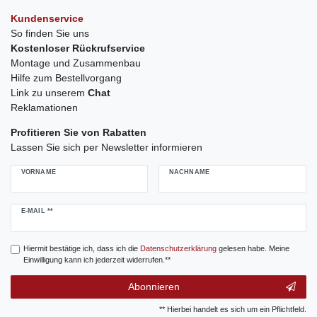
Kundenservice
So finden Sie uns
Kostenloser Rückrufservice
Montage und Zusammenbau
Hilfe zum Bestellvorgang
Link zu unserem
Chat
Reklamationen
Profitieren Sie von Rabatten
Lassen Sie sich per Newsletter informieren
VORNAME
NACHNAME
Newsletter
E-MAIL **
Honig
Hiermit bestätige ich, dass ich die
Daten­schutz­erklärung
gelesen habe. Meine
Einwilligung kann ich jederzeit widerrufen.**
Abonnieren
** Hierbei handelt es sich um ein Pflichtfeld.