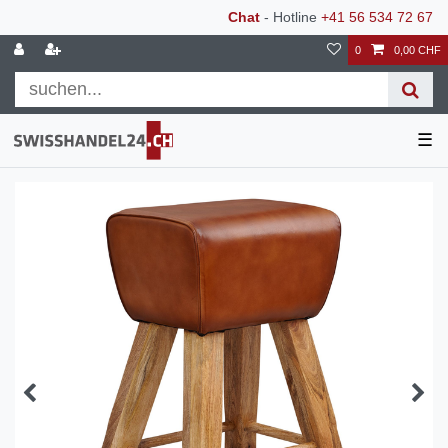
Chat
- Hotline
+41 56 534 72 67
0
0,00 CHF
☰