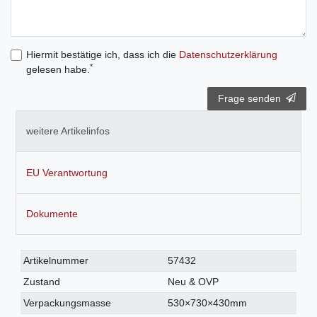
Hiermit bestätige ich, dass ich die
Daten­schutz­erklärung
*
gelesen habe.
Frage senden
weitere Artikelinfos
EU Verantwortung
Dokumente
Technisches
Wert
Artikelnummer
57432
Merkmal
Zustand
Neu & OVP
Verpackungsmasse
530×730×430mm