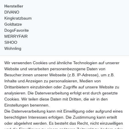
Hersteller
DIVANO
Kingkratzbaum
Goldtatze
DogsFavorite
MERRYFAIR
SIHOO
Wohnling
weitere Shops
Wir verwenden Cookies und ähnliche Technologien auf unserer
Website und verarbeiten personenbezogene Daten von
traumlampen
- Lampen und Kronleuchter
Besucher:innen unserer Webseite (z.B. IP-Adresse), um z.B.
kinderwagencenter
- Exklusive und günstige Kinderwagen
Inhalte und Anzeigen zu personalisieren, Medien von
gastrogeraete24
- alles für Gastronomie und Imbiss
Drittanbietern einzubinden oder Zugriffe auf unsere Website zu
soziale Medien
analysieren. Die Datenverarbeitung erfolgt erst durch gesetzte
Cookies. Wir teilen diese Daten mit Dritten, die wir in den
Facebook
Einstellungen benennen.
sicher einkaufen
Die Datenverarbeitung kann mit Einwilligung oder aufgrund eines
berechtigten Interesses erfolgen. Die Zustimmung kann erteilt
oder abgelehnt werden. Es besteht das Recht, nicht einzuwilligen