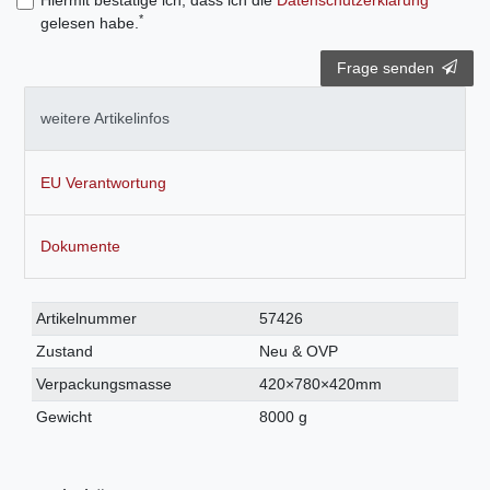
Hiermit bestätige ich, dass ich die
Daten­schutz­erklärung
*
gelesen habe.
Frage senden
weitere Artikelinfos
EU Verantwortung
Dokumente
Technisches
Wert
Artikelnummer
57426
Merkmal
Zustand
Neu & OVP
Verpackungsmasse
420×780×420mm
Gewicht
8000 g