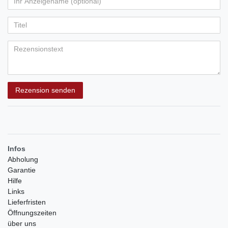
Ihr
Platzhalter
5
5
5
5
5
Anzeigename
Bewertungssternen
Bewertungssternen
Bewertungssternen
Bewertungssternen
Bewertungssternen
(optional)
Titel
Rezensionstext
Rezension senden
Infos
Abholung
Garantie
Hilfe
Links
Lieferfristen
Öffnungszeiten
über uns