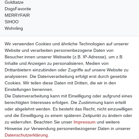
Goldtatze
DogsFavorite
MERRYFAIR
SIHOO
Wohnling
weitere Shops
Wir verwenden Cookies und ähnliche Technologien auf unserer
Website und verarbeiten personenbezogene Daten von
traumlampen
- Lampen und Kronleuchter
Besucher:innen unserer Webseite (z.B. IP-Adresse), um z.B.
kinderwagencenter
- Exklusive und günstige Kinderwagen
Inhalte und Anzeigen zu personalisieren, Medien von
gastrogeraete24
- alles für Gastronomie und Imbiss
Drittanbietern einzubinden oder Zugriffe auf unsere Website zu
soziale Medien
analysieren. Die Datenverarbeitung erfolgt erst durch gesetzte
Cookies. Wir teilen diese Daten mit Dritten, die wir in den
Facebook
Einstellungen benennen.
sicher einkaufen
Die Datenverarbeitung kann mit Einwilligung oder aufgrund eines
berechtigten Interesses erfolgen. Die Zustimmung kann erteilt
oder abgelehnt werden. Es besteht das Recht, nicht einzuwilligen
und die Einwilligung zu einem späteren Zeitpunkt zu ändern oder
zu widerrufen. Beachten Sie unser
Impressum
und weitere
Sichere Bestellung und Zahlung via SSL Verschlüsselung
Hinweise zur Verwendung personenbezogener Daten in unserer
Daten­schutz­erklärung
.