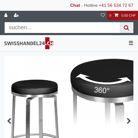
Chat
- Hotline
+41 56 534 72 67
0
0,00 CHF
☰