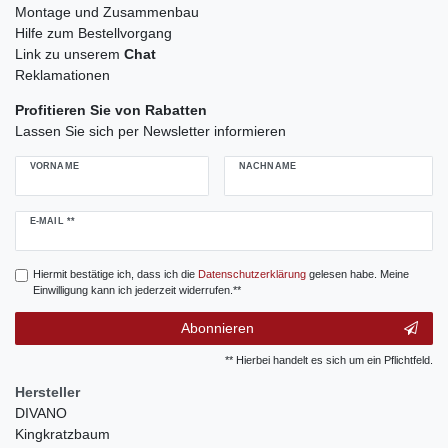
Montage und Zusammenbau
Hilfe zum Bestellvorgang
Link zu unserem
Chat
Reklamationen
Profitieren Sie von Rabatten
Lassen Sie sich per Newsletter informieren
VORNAME
NACHNAME
Newsletter
E-MAIL **
Honig
Hiermit bestätige ich, dass ich die
Daten­schutz­erklärung
gelesen habe. Meine
Einwilligung kann ich jederzeit widerrufen.**
Abonnieren
** Hierbei handelt es sich um ein Pflichtfeld.
Hersteller
DIVANO
Kingkratzbaum