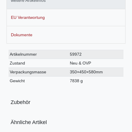
weitere Artikelinfos
EU Verantwortung
Dokumente
Technisches
Wert
Artikelnummer
59972
Merkmal
Zustand
Neu & OVP
Verpackungsmasse
350×450×580mm
Gewicht
7838 g
Zubehör
Ähnliche Artikel