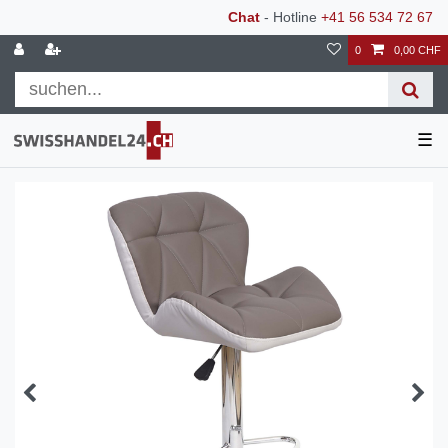
Chat
- Hotline
+41 56 534 72 67
0
0,00 CHF
☰