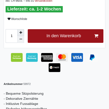
inkl. CH MwSt. – Info zu
Versandkosten
ca. 1-2 Wochen
Wunschliste
In den Warenkorb
Artikelnummer
59972
- Bequeme Sitzpolsterung
- Dekorative Ziernähte
- Inklusive Fussablage
- Stufenlos höhenverstellbar