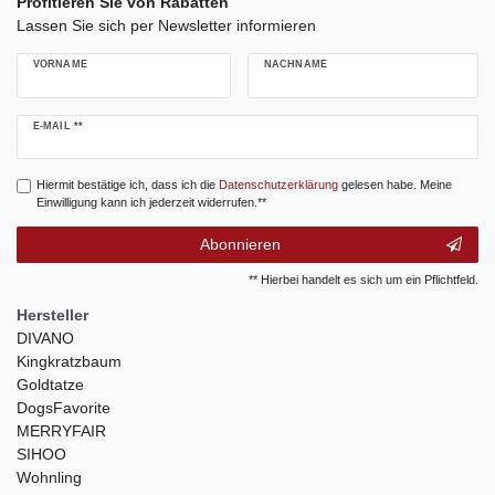
Profitieren Sie von Rabatten
Lassen Sie sich per Newsletter informieren
VORNAME
NACHNAME
Newsletter
E-MAIL **
Honig
Hiermit bestätige ich, dass ich die
Daten­schutz­erklärung
gelesen habe. Meine
Einwilligung kann ich jederzeit widerrufen.**
Abonnieren
** Hierbei handelt es sich um ein Pflichtfeld.
Hersteller
DIVANO
Kingkratzbaum
Goldtatze
DogsFavorite
MERRYFAIR
SIHOO
Wohnling