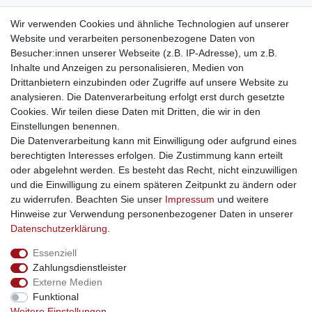
weitere Shops
Wir verwenden Cookies und ähnliche Technologien auf unserer
Website und verarbeiten personenbezogene Daten von
traumlampen
- Lampen und Kronleuchter
Besucher:innen unserer Webseite (z.B. IP-Adresse), um z.B.
kinderwagencenter
- Exklusive und günstige Kinderwagen
Inhalte und Anzeigen zu personalisieren, Medien von
gastrogeraete24
- alles für Gastronomie und Imbiss
Drittanbietern einzubinden oder Zugriffe auf unsere Website zu
soziale Medien
analysieren. Die Datenverarbeitung erfolgt erst durch gesetzte
Cookies. Wir teilen diese Daten mit Dritten, die wir in den
Facebook
Einstellungen benennen.
sicher einkaufen
Die Datenverarbeitung kann mit Einwilligung oder aufgrund eines
berechtigten Interesses erfolgen. Die Zustimmung kann erteilt
oder abgelehnt werden. Es besteht das Recht, nicht einzuwilligen
und die Einwilligung zu einem späteren Zeitpunkt zu ändern oder
zu widerrufen. Beachten Sie unser
Impressum
und weitere
Sichere Bestellung und Zahlung via SSL Verschlüsselung
Hinweise zur Verwendung personenbezogener Daten in unserer
Daten­schutz­erklärung
.
Essenziell
Widerrufs­recht
Widerrufs­formular
Impressum
Zahlungsdienstleister
Externe Medien
Funktional
Daten­schutz­erklärung
AGB
Kontakt
Weitere Einstellungen