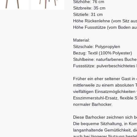
Sitzhöhe: 76 cm
Sitzbreite: 35 cm
Sitztiefe: 31 cm
Höhe Rückenlehne (vom Sitz aus
Höhe Fussstütze (vom Boden au
Material:
Sitzschale: Polypropylen
Bezug: Textil (100% Polyester)
Stuhlbeine: naturfarbenes Buche
Fussstütze: pulverbeschichtetes 
Früher ein eher seltener Gast i
mittlerweile zu einem absoluten
vielfältigen Einsatzmöglichkeiten
Esszimmerstuhl-Ersatz, flexible S
normaler Barhocker.
Diese Barhocker zeichnen sich b
Die bequeme Sitzhaltung, in Komb
langanhaltende Gemütlichkeit, d
auch bei längerer Nutzung besteh