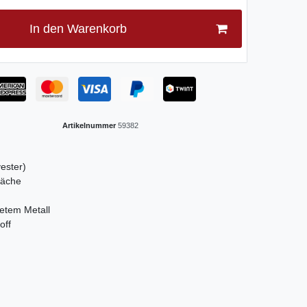
In den Warenkorb
Artikelnummer
59382
ester)
läche
tetem Metall
off