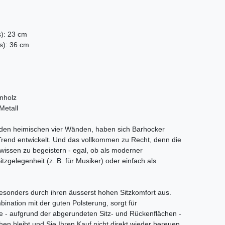
): 23 cm
s): 36 cm
nholz
Metall
n den heimischen vier Wänden, haben sich Barhocker
 Trend entwickelt. Und das vollkommen zu Recht, denn die
 wissen zu begeistern - egal, ob als moderner
itzgelegenheit (z. B. für Musiker) oder einfach als
esonders durch ihren äusserst hohen Sitzkomfort aus.
ination mit der guten Polsterung, sorgt für
ie - aufgrund der abgerundeten Sitz- und Rückenflächen -
en bleibt und Sie Ihren Kauf nicht direkt wieder bereuen