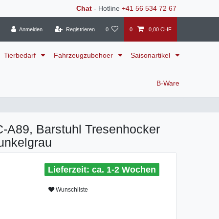
Chat
- Hotline
+41 56 534 72 67
Anmelden
Registrieren
0
0
0,00 CHF
Tierbedarf
Fahrzeugzubehoer
Saisonartikel
B-Ware
-A89, Barstuhl Tresenhocker
dunkelgrau
ca. 1-2 Wochen
Wunschliste