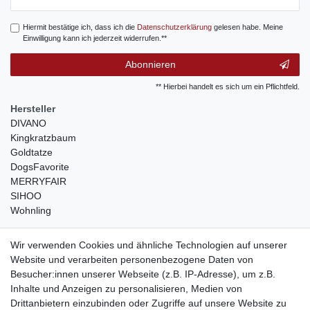
Honig
Hiermit bestätige ich, dass ich die
Daten­schutz­erklärung
gelesen habe. Meine
Einwilligung kann ich jederzeit widerrufen.**
Abonnieren
** Hierbei handelt es sich um ein Pflichtfeld.
Hersteller
DIVANO
Kingkratzbaum
Goldtatze
DogsFavorite
MERRYFAIR
SIHOO
Wohnling
weitere Shops
Wir verwenden Cookies und ähnliche Technologien auf unserer
Website und verarbeiten personenbezogene Daten von
traumlampen
- Lampen und Kronleuchter
Besucher:innen unserer Webseite (z.B. IP-Adresse), um z.B.
kinderwagencenter
- Exklusive und günstige Kinderwagen
Inhalte und Anzeigen zu personalisieren, Medien von
gastrogeraete24
- alles für Gastronomie und Imbiss
Drittanbietern einzubinden oder Zugriffe auf unsere Website zu