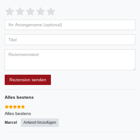
Bewertungssterne
1
2
3
4
5
von
von
von
von
von
Ihr
Platzhalter
5
5
5
5
5
Anzeigename
Bewertungssternen
Bewertungssternen
Bewertungssternen
Bewertungssternen
Bewertungssternen
(optional)
Titel
Rezensionstext
Rezension senden
Alles bestens
Alles bestens
Marcel
Antwort hinzufügen