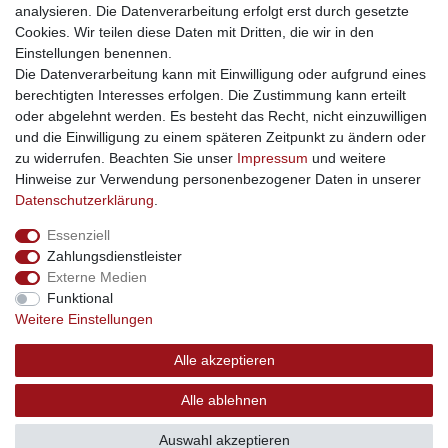
soziale Medien
analysieren. Die Datenverarbeitung erfolgt erst durch gesetzte
Cookies. Wir teilen diese Daten mit Dritten, die wir in den
Facebook
Einstellungen benennen.
sicher einkaufen
Die Datenverarbeitung kann mit Einwilligung oder aufgrund eines
berechtigten Interesses erfolgen. Die Zustimmung kann erteilt
oder abgelehnt werden. Es besteht das Recht, nicht einzuwilligen
und die Einwilligung zu einem späteren Zeitpunkt zu ändern oder
zu widerrufen. Beachten Sie unser
Impressum
und weitere
Sichere Bestellung und Zahlung via SSL Verschlüsselung
Hinweise zur Verwendung personenbezogener Daten in unserer
Daten­schutz­erklärung
.
Essenziell
Widerrufs­recht
Widerrufs­formular
Impressum
Zahlungsdienstleister
Externe Medien
Funktional
Daten­schutz­erklärung
AGB
Kontakt
Weitere Einstellungen
Alle akzeptieren
© Copyright 2026 | swisshandel24.ch | Firmensitz: 8598
Alle ablehnen
Bottighofen, Schweiz | Hotline +41 56 534 72 67
Auswahl akzeptieren