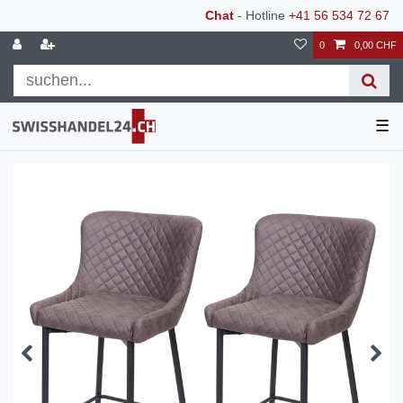
Chat
- Hotline
+41 56 534 72 67
0
0,00 CHF
☰