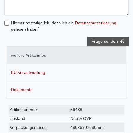
Hiermit bestätige ich, dass ich die
Daten­schutz­erklärung
*
gelesen habe.
Frage senden
weitere Artikelinfos
EU Verantwortung
Dokumente
Technisches
Wert
Artikelnummer
59438
Merkmal
Zustand
Neu & OVP
Verpackungsmasse
490×690×690mm