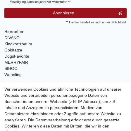
Einwilligung kann ich jederzeit widerrufen.**
Abonnieren
** Hierbei handelt es sich um ein Pflichtfeld.
Hersteller
DIVANO
Kingkratzbaum
Goldtatze
DogsFavorite
MERRYFAIR
SIHOO
Wohnling
weitere Shops
Wir verwenden Cookies und ähnliche Technologien auf unserer
Website und verarbeiten personenbezogene Daten von
traumlampen
- Lampen und Kronleuchter
Besucher:innen unserer Webseite (z.B. IP-Adresse), um z.B.
kinderwagencenter
- Exklusive und günstige Kinderwagen
Inhalte und Anzeigen zu personalisieren, Medien von
gastrogeraete24
- alles für Gastronomie und Imbiss
Drittanbietern einzubinden oder Zugriffe auf unsere Website zu
soziale Medien
analysieren. Die Datenverarbeitung erfolgt erst durch gesetzte
Cookies. Wir teilen diese Daten mit Dritten, die wir in den
Facebook