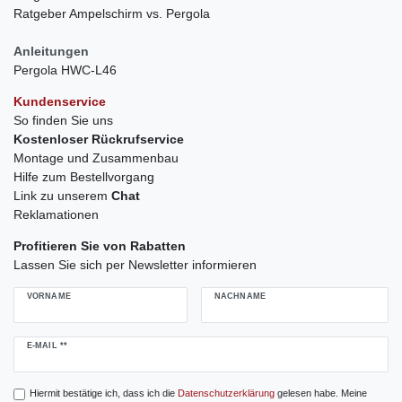
Ratgeber Ampelschirm vs. Pergola
Anleitungen
Pergola HWC-L46
Kundenservice
So finden Sie uns
Kostenloser Rückrufservice
Montage und Zusammenbau
Hilfe zum Bestellvorgang
Link zu unserem
Chat
Reklamationen
Profitieren Sie von Rabatten
Lassen Sie sich per Newsletter informieren
VORNAME
NACHNAME
Newsletter
E-MAIL **
Honig
Hiermit bestätige ich, dass ich die
Daten­schutz­erklärung
gelesen habe. Meine