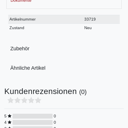
Dokumente
Technisches
Wert
Artikelnummer
33719
Merkmal
Zustand
Neu
Zubehör
Ähnliche Artikel
Kundenrezensionen
(0)
5
0
4
0