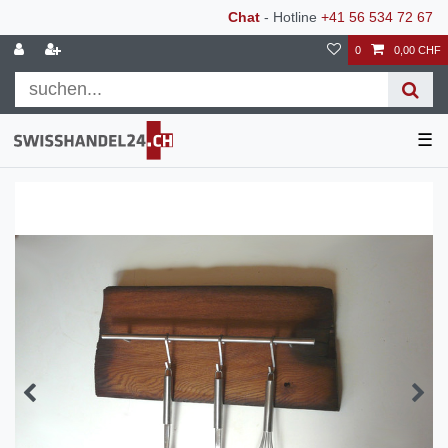
Chat
- Hotline
+41 56 534 72 67
0
0,00 CHF
☰