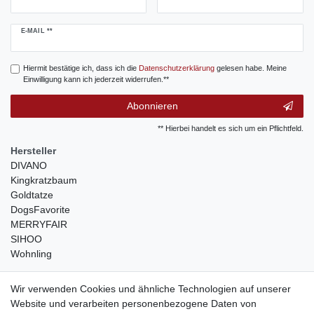
Newsletter
E-MAIL **
Honig
Hiermit bestätige ich, dass ich die
Daten­schutz­erklärung
gelesen habe. Meine
Einwilligung kann ich jederzeit widerrufen.**
Abonnieren
** Hierbei handelt es sich um ein Pflichtfeld.
Hersteller
DIVANO
Kingkratzbaum
Goldtatze
DogsFavorite
MERRYFAIR
SIHOO
Wohnling
weitere Shops
Wir verwenden Cookies und ähnliche Technologien auf unserer
Website und verarbeiten personenbezogene Daten von
traumlampen
- Lampen und Kronleuchter