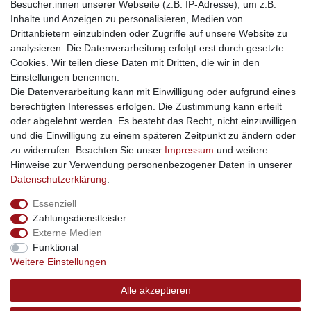
Besucher:innen unserer Webseite (z.B. IP-Adresse), um z.B.
kinderwagencenter
- Exklusive und günstige Kinderwagen
Inhalte und Anzeigen zu personalisieren, Medien von
gastrogeraete24
- alles für Gastronomie und Imbiss
Drittanbietern einzubinden oder Zugriffe auf unsere Website zu
soziale Medien
analysieren. Die Datenverarbeitung erfolgt erst durch gesetzte
Cookies. Wir teilen diese Daten mit Dritten, die wir in den
Facebook
Einstellungen benennen.
sicher einkaufen
Die Datenverarbeitung kann mit Einwilligung oder aufgrund eines
berechtigten Interesses erfolgen. Die Zustimmung kann erteilt
oder abgelehnt werden. Es besteht das Recht, nicht einzuwilligen
und die Einwilligung zu einem späteren Zeitpunkt zu ändern oder
zu widerrufen. Beachten Sie unser
Impressum
und weitere
Sichere Bestellung und Zahlung via SSL Verschlüsselung
Hinweise zur Verwendung personenbezogener Daten in unserer
Daten­schutz­erklärung
.
Essenziell
Widerrufs­recht
Widerrufs­formular
Impressum
Zahlungsdienstleister
Externe Medien
Funktional
Daten­schutz­erklärung
AGB
Kontakt
Weitere Einstellungen
Alle akzeptieren
© Copyright 2026 | swisshandel24.ch | Firmensitz: 8598