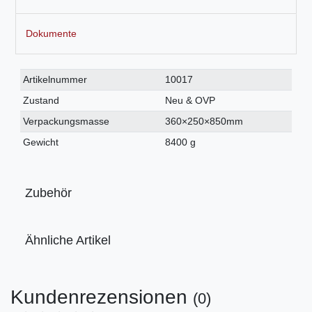
Dokumente
Technisches
Wert
Artikelnummer
10017
Merkmal
Zustand
Neu & OVP
Verpackungsmasse
360×250×850mm
Gewicht
8400 g
Zubehör
Ähnliche Artikel
Kundenrezensionen
(0)