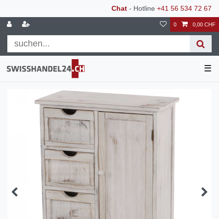
Chat
- Hotline
+41 56 534 72 67
0
0,00 CHF
☰