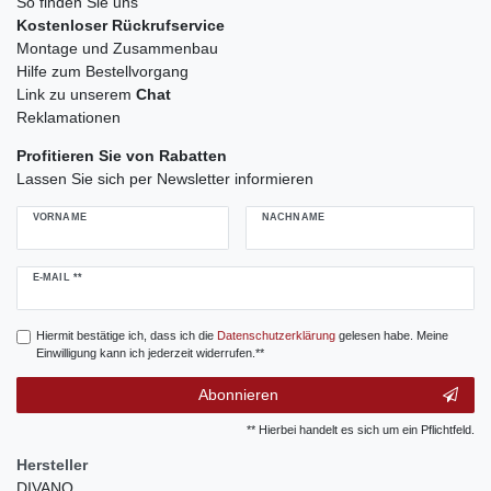
So finden Sie uns
Kostenloser Rückrufservice
Montage und Zusammenbau
Hilfe zum Bestellvorgang
Link zu unserem
Chat
Reklamationen
Profitieren Sie von Rabatten
Lassen Sie sich per Newsletter informieren
VORNAME
NACHNAME
Newsletter
E-MAIL **
Honig
Hiermit bestätige ich, dass ich die
Daten­schutz­erklärung
gelesen habe. Meine
Einwilligung kann ich jederzeit widerrufen.**
Abonnieren
** Hierbei handelt es sich um ein Pflichtfeld.
Hersteller
DIVANO