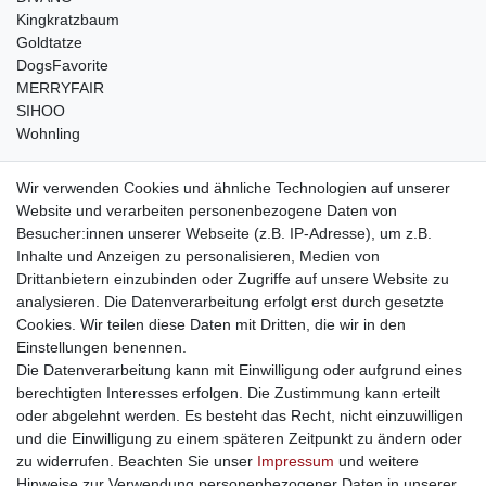
Kingkratzbaum
Goldtatze
DogsFavorite
MERRYFAIR
SIHOO
Wohnling
weitere Shops
Wir verwenden Cookies und ähnliche Technologien auf unserer
Website und verarbeiten personenbezogene Daten von
traumlampen
- Lampen und Kronleuchter
Besucher:innen unserer Webseite (z.B. IP-Adresse), um z.B.
kinderwagencenter
- Exklusive und günstige Kinderwagen
Inhalte und Anzeigen zu personalisieren, Medien von
gastrogeraete24
- alles für Gastronomie und Imbiss
Drittanbietern einzubinden oder Zugriffe auf unsere Website zu
soziale Medien
analysieren. Die Datenverarbeitung erfolgt erst durch gesetzte
Cookies. Wir teilen diese Daten mit Dritten, die wir in den
Facebook
Einstellungen benennen.
sicher einkaufen
Die Datenverarbeitung kann mit Einwilligung oder aufgrund eines
berechtigten Interesses erfolgen. Die Zustimmung kann erteilt
oder abgelehnt werden. Es besteht das Recht, nicht einzuwilligen
und die Einwilligung zu einem späteren Zeitpunkt zu ändern oder
zu widerrufen. Beachten Sie unser
Impressum
und weitere
Sichere Bestellung und Zahlung via SSL Verschlüsselung
Hinweise zur Verwendung personenbezogener Daten in unserer