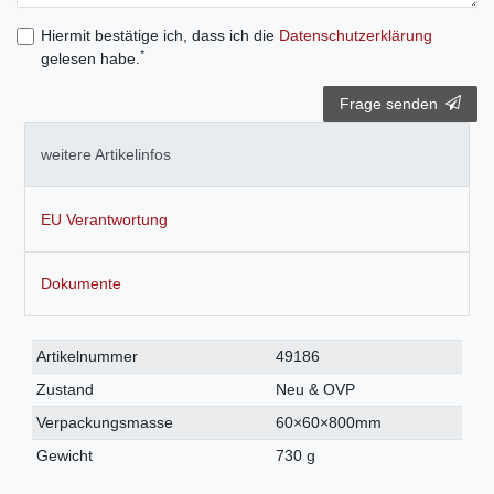
Hiermit bestätige ich, dass ich die
Daten­schutz­erklärung
*
gelesen habe.
Frage senden
weitere Artikelinfos
EU Verantwortung
Dokumente
Technisches
Wert
Artikelnummer
49186
Merkmal
Zustand
Neu & OVP
Verpackungsmasse
60×60×800mm
Gewicht
730 g