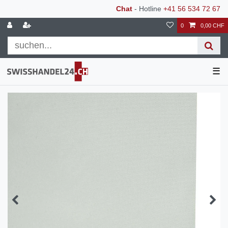
Chat
- Hotline
+41 56 534 72 67
0
0,00 CHF
☰