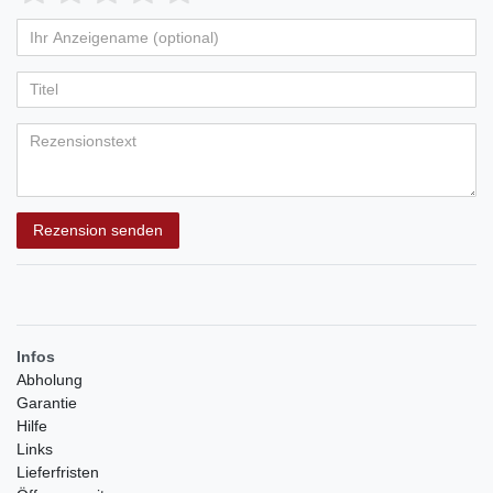
von
von
von
von
von
Ihr
Platzhalter
5
5
5
5
5
Anzeigename
Bewertungssternen
Bewertungssternen
Bewertungssternen
Bewertungssternen
Bewertungssternen
(optional)
Titel
Rezensionstext
Rezension senden
Infos
Abholung
Garantie
Hilfe
Links
Lieferfristen