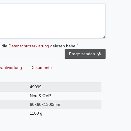
*
h die
Daten­schutz­erklärung
gelesen habe.
Frage senden
rantwortung
Dokumente
49099
Neu & OVP
60×60×1300mm
1100 g