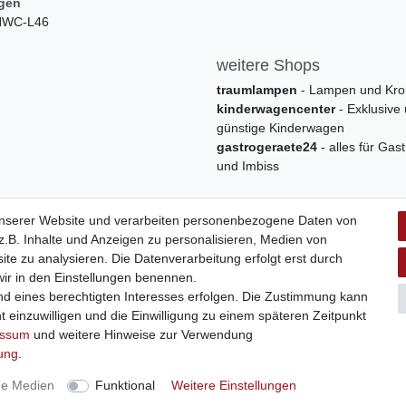
ngen
 HWC-L46
weitere Shops
traumlampen
- Lampen und Kro
kinderwagencenter
- Exklusive
günstige Kinderwagen
gastrogeraete24
- alles für Gas
und Imbiss
unserer Website und verarbeiten personenbezogene Daten von
.B. Inhalte und Anzeigen zu personalisieren, Medien von
ite zu analysieren. Die Datenverarbeitung erfolgt erst durch
 wir in den Einstellungen benennen.
nd eines berechtigten Interesses erfolgen. Die Zustimmung kann
t einzuwilligen und die Einwilligung zu einem späteren Zeitpunkt
Widerrufs­formular
Impressum
Daten­schutz­erklärung
A
essum
und weitere Hinweise zur Verwendung
rung
.
 | swisshandel24.ch | Firmensitz: 8598 Bottighofen, Schweiz | Hotline
ne Medien
Funktional
Weitere Einstellungen