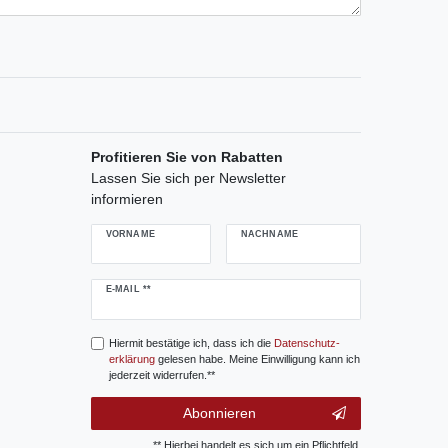
Profitieren Sie von Rabatten
Lassen Sie sich per Newsletter
informieren
VORNAME
NACHNAME
Newsletter
E-MAIL **
Honig
Hiermit bestätige ich, dass ich die
Daten­schutz­
erklärung
gelesen habe. Meine Einwilligung kann ich
jederzeit widerrufen.**
Abonnieren
** Hierbei handelt es sich um ein Pflichtfeld.