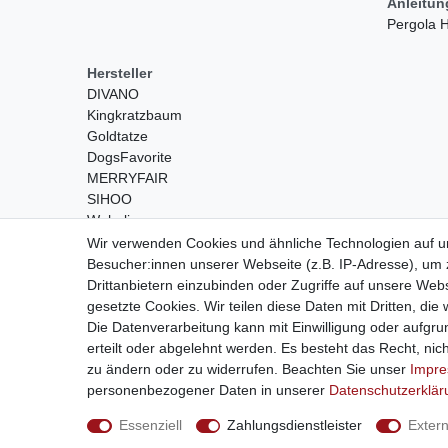
Anleitu
Pergola
Hersteller
DIVANO
Kingkratzbaum
Goldtatze
DogsFavorite
MERRYFAIR
SIHOO
Wohnling
Wir verwenden Cookies und ähnliche Technologien auf 
Besucher:innen unserer Webseite (z.B. IP-Adresse), um z
Drittanbietern einzubinden oder Zugriffe auf unsere Webs
gesetzte Cookies. Wir teilen diese Daten mit Dritten, die
Die Datenverarbeitung kann mit Einwilligung oder aufgru
erteilt oder abgelehnt werden. Es besteht das Recht, nich
Widerrufs­recht
zu ändern oder zu widerrufen. Beachten Sie unser
Impr
personenbezogener Daten in unserer
Daten­schutz­erklä
© Copyright 2026
Essenziell
Zahlungsdienstleister
Exter