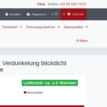
Chat
- Hotline
+41 56 534 72 67
Anmelden
Registrieren
0
0
0,00 CHF
Tierbedarf
Fahrzeugzubehoer
Saisonartikel
B-Ware
o, Verdunkelung blickdicht
me
ca. 1-2 Wochen
Wunschliste