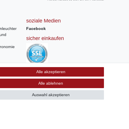
soziale Medien
nleuchter
Facebook
 und
sicher einkaufen
tronomie
Sichere Bestellung und Zahlung via SSL
Alle akzeptieren
Verschlüsselung
Alle ablehnen
Auswahl akzeptieren
GB
Kontakt
 +41 56 534 72 67