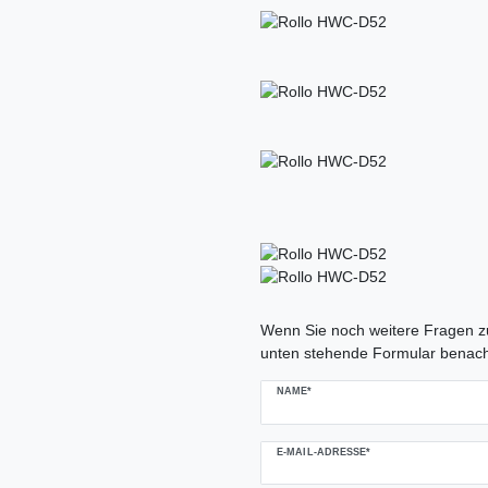
Ceres::Template.mailFormHoneypo
Wenn Sie noch weitere Fragen zu
unten stehende Formular benach
NAME*
E-MAIL-ADRESSE*