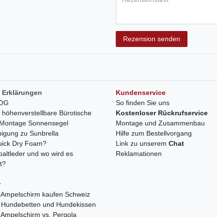
Rezensionstext
Rezension senden
 Erklärungen
Kundenservice
LOG
So finden Sie uns
h höhenverstellbare Bürotische
Kostenloser Rückrufservice
r Montage Sonnensegel
Montage und Zusammenbau
nigung zu Sunbrella
Hilfe zum Bestellvorgang
quick Dry Foam?
Link zu unserem
Chat
paltleder und wo wird es
Reklamationen
t?
r
 Ampelschirm kaufen Schweiz
 Hundebetten und Hundekissen
 Ampelschirm vs. Pergola