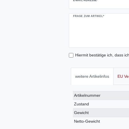
E-MAIL-ADRESSE*
FRAGE ZUM ARTIKEL*
Hiermit bestätige ich, dass ic
weitere Artikelinfos
EU Ve
Technisches
Wert
Artikelnummer
Merkmal
Zustand
Gewicht
Netto-Gewicht