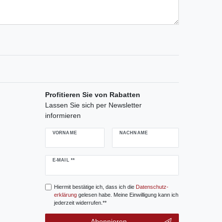
Profitieren Sie von Rabatten
Lassen Sie sich per Newsletter
informieren
VORNAME
NACHNAME
Newsletter
E-MAIL **
Honig
Hiermit bestätige ich, dass ich die
Daten­schutz­
erklärung
gelesen habe. Meine Einwilligung kann ich
jederzeit widerrufen.**
Abonnieren