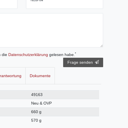
TELEFON
*
h die
Daten­schutz­erklärung
gelesen habe.
Frage senden
rantwortung
Dokumente
49163
Neu & OVP
660 g
570 g