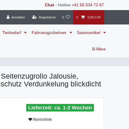
Chat
- Hotline
+41 56 534 72 67
Anmelden
Registrieren
0
0
0,00 CHF
Tierbedarf
Fahrzeugzubehoer
Saisonartikel
B-Ware
 Seitenzugrollo Jalousie,
chutz Verdunkelung blickdicht
ca. 1-2 Wochen
Wunschliste