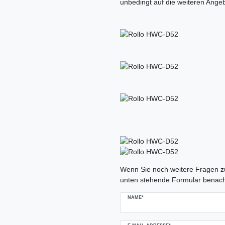
unbedingt auf die weiteren Ange
Ceres::Template.mailFormHoneypo
Wenn Sie noch weitere Fragen zu
unten stehende Formular benach
NAME*