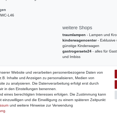
ngen
 HWC-L46
weitere Shops
traumlampen
- Lampen und Kro
kinderwagencenter
- Exklusive
günstige Kinderwagen
gastrogeraete24
- alles für Gas
und Imbiss
unserer Website und verarbeiten personenbezogene Daten von
.B. Inhalte und Anzeigen zu personalisieren, Medien von
ite zu analysieren. Die Datenverarbeitung erfolgt erst durch
 wir in den Einstellungen benennen.
nd eines berechtigten Interesses erfolgen. Die Zustimmung kann
t einzuwilligen und die Einwilligung zu einem späteren Zeitpunkt
Widerrufs­formular
Impressum
Daten­schutz­erklärung
A
essum
und weitere Hinweise zur Verwendung
rung
.