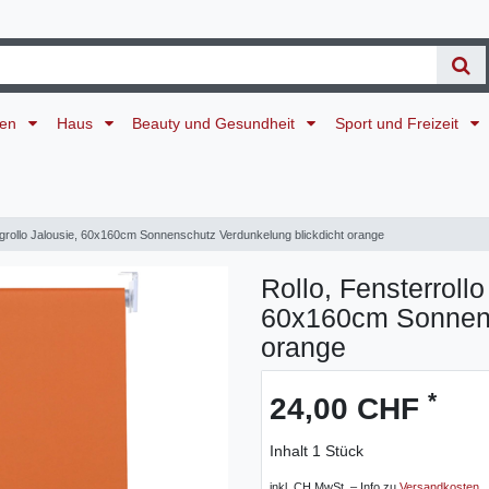
ten
Haus
Beauty und Gesundheit
Sport und Freizeit
zugrollo Jalousie, 60x160cm Sonnenschutz Verdunkelung blickdicht orange
Rollo, Fensterrollo
60x160cm Sonnens
orange
*
24,00 CHF
Inhalt
1
Stück
inkl. CH MwSt. – Info zu
Versandkosten