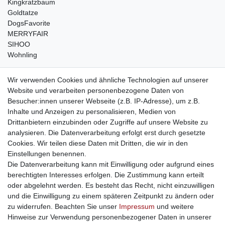
Kingkratzbaum
Goldtatze
DogsFavorite
MERRYFAIR
SIHOO
Wohnling
weitere Shops
Wir verwenden Cookies und ähnliche Technologien auf unserer
Website und verarbeiten personenbezogene Daten von
traumlampen
- Lampen und Kronleuchter
Besucher:innen unserer Webseite (z.B. IP-Adresse), um z.B.
kinderwagencenter
- Exklusive und günstige Kinderwagen
Inhalte und Anzeigen zu personalisieren, Medien von
gastrogeraete24
- alles für Gastronomie und Imbiss
Drittanbietern einzubinden oder Zugriffe auf unsere Website zu
soziale Medien
analysieren. Die Datenverarbeitung erfolgt erst durch gesetzte
Cookies. Wir teilen diese Daten mit Dritten, die wir in den
Facebook
Einstellungen benennen.
sicher einkaufen
Die Datenverarbeitung kann mit Einwilligung oder aufgrund eines
berechtigten Interesses erfolgen. Die Zustimmung kann erteilt
oder abgelehnt werden. Es besteht das Recht, nicht einzuwilligen
und die Einwilligung zu einem späteren Zeitpunkt zu ändern oder
zu widerrufen. Beachten Sie unser
Impressum
und weitere
Sichere Bestellung und Zahlung via SSL Verschlüsselung
Hinweise zur Verwendung personenbezogener Daten in unserer