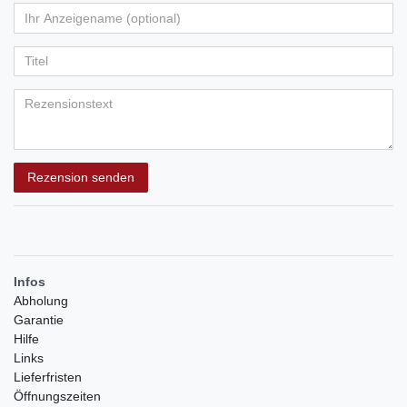
von
von
von
von
von
Ihr
Platzhalter
5
5
5
5
5
Anzeigename
Bewertungssternen
Bewertungssternen
Bewertungssternen
Bewertungssternen
Bewertungssternen
(optional)
Titel
Rezensionstext
Rezension senden
Infos
Abholung
Garantie
Hilfe
Links
Lieferfristen
Öffnungszeiten