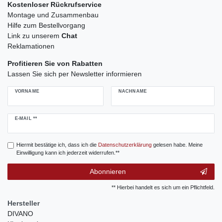
Kostenloser Rückrufservice
Montage und Zusammenbau
Hilfe zum Bestellvorgang
Link zu unserem
Chat
Reklamationen
Profitieren Sie von Rabatten
Lassen Sie sich per Newsletter informieren
VORNAME
NACHNAME
Newsletter
E-MAIL **
Honig
Hiermit bestätige ich, dass ich die
Daten­schutz­erklärung
gelesen habe. Meine
Einwilligung kann ich jederzeit widerrufen.**
Abonnieren
** Hierbei handelt es sich um ein Pflichtfeld.
Hersteller
DIVANO