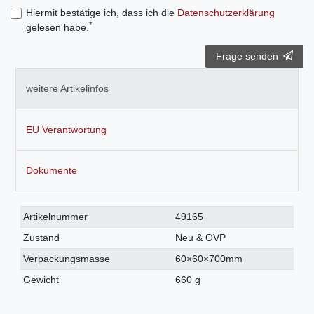
Hiermit bestätige ich, dass ich die
Daten­schutz­erklärung
*
gelesen habe.
Frage senden
weitere Artikelinfos
EU Verantwortung
Dokumente
Technisches
Wert
Artikelnummer
49165
Merkmal
Zustand
Neu & OVP
Verpackungsmasse
60×60×700mm
Gewicht
660 g