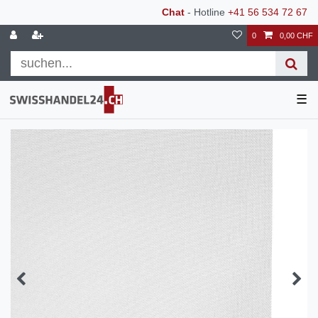
Chat
- Hotline
+41 56 534 72 67
0
0,00 CHF
☰