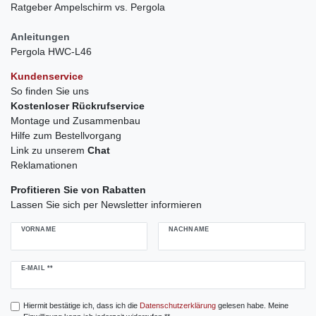
Ratgeber Ampelschirm vs. Pergola
Anleitungen
Pergola HWC-L46
Kundenservice
So finden Sie uns
Kostenloser Rückrufservice
Montage und Zusammenbau
Hilfe zum Bestellvorgang
Link zu unserem
Chat
Reklamationen
Profitieren Sie von Rabatten
Lassen Sie sich per Newsletter informieren
VORNAME
NACHNAME
Newsletter
E-MAIL **
Honig
Hiermit bestätige ich, dass ich die
Daten­schutz­erklärung
gelesen habe. Meine