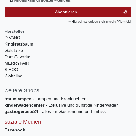
Einwilligung kann ich jederzeit widerrufen.**
Abonnieren
** Hierbei handelt es sich um ein Pflichtfeld.
Hersteller
DIVANO
Kingkratzbaum
Goldtatze
DogsFavorite
MERRYFAIR
SIHOO
Wohnling
weitere Shops
traumlampen
- Lampen und Kronleuchter
kinderwagencenter
- Exklusive und günstige Kinderwagen
gastrogeraete24
- alles für Gastronomie und Imbiss
soziale Medien
Facebook