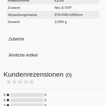
Technisches
Wert
Artikelnummer
43255
Merkmal
Zustand
Neu & OVP
Verpackungsmasse
370×540×1000mm
Gewicht
12300 g
Zubehör
Ähnliche Artikel
Kundenrezensionen
(0)
5
0
4
0
3
0