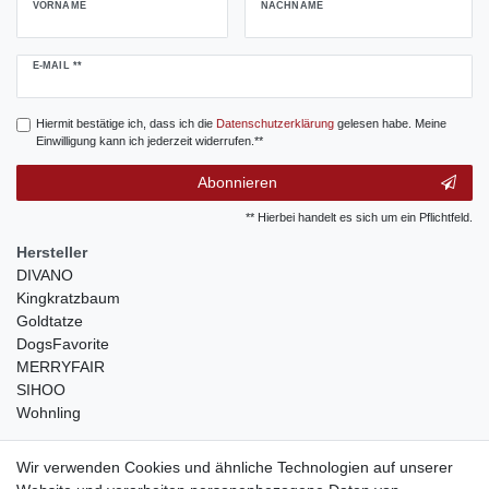
VORNAME
NACHNAME
Newsletter
E-MAIL **
Honig
Hiermit bestätige ich, dass ich die
Daten­schutz­erklärung
gelesen habe. Meine
Einwilligung kann ich jederzeit widerrufen.**
Abonnieren
** Hierbei handelt es sich um ein Pflichtfeld.
Hersteller
DIVANO
Kingkratzbaum
Goldtatze
DogsFavorite
MERRYFAIR
SIHOO
Wohnling
weitere Shops
Wir verwenden Cookies und ähnliche Technologien auf unserer