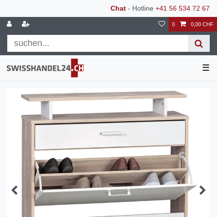
Chat
- Hotline
+41 56 534 72 67
0
0,00 CHF
☰