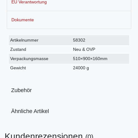
EU Verantwortung
Dokumente
Technisches
Wert
Artikelnummer
58302
Merkmal
Zustand
Neu & OVP
Verpackungsmasse
510×900×160mm
Gewicht
24000 g
Zubehör
Ähnliche Artikel
Kundenrezensionen
(0)