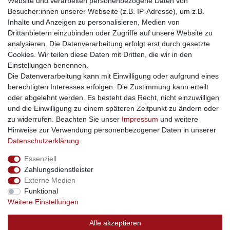
Website und verarbeiten personenbezogene Daten von
traumlampen
- Lampen und Kronleuchter
Besucher:innen unserer Webseite (z.B. IP-Adresse), um z.B.
kinderwagencenter
- Exklusive und günstige Kinderwagen
Inhalte und Anzeigen zu personalisieren, Medien von
gastrogeraete24
- alles für Gastronomie und Imbiss
Drittanbietern einzubinden oder Zugriffe auf unsere Website zu
soziale Medien
analysieren. Die Datenverarbeitung erfolgt erst durch gesetzte
Cookies. Wir teilen diese Daten mit Dritten, die wir in den
Facebook
Einstellungen benennen.
sicher einkaufen
Die Datenverarbeitung kann mit Einwilligung oder aufgrund eines
berechtigten Interesses erfolgen. Die Zustimmung kann erteilt
oder abgelehnt werden. Es besteht das Recht, nicht einzuwilligen
und die Einwilligung zu einem späteren Zeitpunkt zu ändern oder
zu widerrufen. Beachten Sie unser
Impressum
und weitere
Sichere Bestellung und Zahlung via SSL Verschlüsselung
Hinweise zur Verwendung personenbezogener Daten in unserer
Daten­schutz­erklärung
.
Essenziell
Widerrufs­recht
Widerrufs­formular
Impressum
Zahlungsdienstleister
Externe Medien
Funktional
Daten­schutz­erklärung
AGB
Kontakt
Weitere Einstellungen
Alle akzeptieren