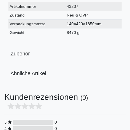
Technisches
Wert
Artikelnummer
43237
Merkmal
Zustand
Neu & OVP
Verpackungsmasse
140×420×1850mm
Gewicht
8470 g
Zubehör
Ähnliche Artikel
Kundenrezensionen
(0)
5
0
4
0