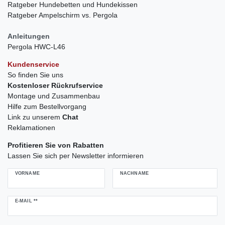
Ratgeber Hundebetten und Hundekissen
Ratgeber Ampelschirm vs. Pergola
Anleitungen
Pergola HWC-L46
Kundenservice
So finden Sie uns
Kostenloser Rückrufservice
Montage und Zusammenbau
Hilfe zum Bestellvorgang
Link zu unserem
Chat
Reklamationen
Profitieren Sie von Rabatten
Lassen Sie sich per Newsletter informieren
VORNAME
NACHNAME
Newsletter
E-MAIL **
Honig