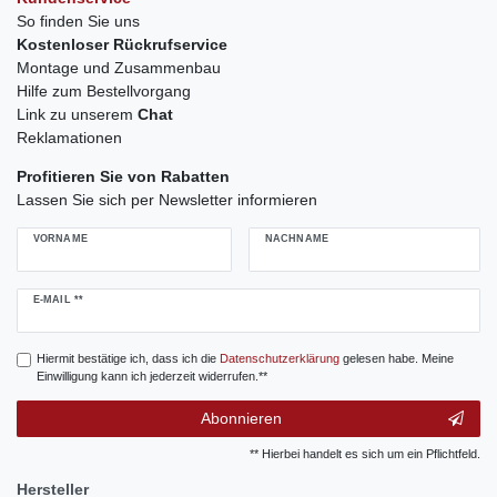
So finden Sie uns
Kostenloser Rückrufservice
Montage und Zusammenbau
Hilfe zum Bestellvorgang
Link zu unserem
Chat
Reklamationen
Profitieren Sie von Rabatten
Lassen Sie sich per Newsletter informieren
VORNAME
NACHNAME
Newsletter
E-MAIL **
Honig
Hiermit bestätige ich, dass ich die
Daten­schutz­erklärung
gelesen habe. Meine
Einwilligung kann ich jederzeit widerrufen.**
Abonnieren
** Hierbei handelt es sich um ein Pflichtfeld.
Hersteller