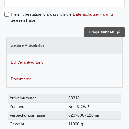
Hiermit bestätige ich, dass ich die
Daten­schutz­erklärung
*
gelesen habe.
Frage senden
weitere Artikelinfos
EU Verantwortung
Dokumente
Technisches
Wert
Artikelnummer
58318
Merkmal
Zustand
Neu & OVP
Verpackungsmasse
620×800×120mm
Gewicht
11000 g