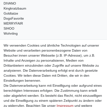
DIVANO
Kingkratzbaum
Goldtatze
DogsFavorite
MERRYFAIR
SIHOO
Wohnling
weitere Shops
Wir verwenden Cookies und ähnliche Technologien auf unserer
Website und verarbeiten personenbezogene Daten von
traumlampen
- Lampen und Kronleuchter
Besucher:innen unserer Webseite (z.B. IP-Adresse), um z.B.
kinderwagencenter
- Exklusive und günstige Kinderwagen
Inhalte und Anzeigen zu personalisieren, Medien von
gastrogeraete24
- alles für Gastronomie und Imbiss
Drittanbietern einzubinden oder Zugriffe auf unsere Website zu
soziale Medien
analysieren. Die Datenverarbeitung erfolgt erst durch gesetzte
Cookies. Wir teilen diese Daten mit Dritten, die wir in den
Facebook
Einstellungen benennen.
sicher einkaufen
Die Datenverarbeitung kann mit Einwilligung oder aufgrund eines
berechtigten Interesses erfolgen. Die Zustimmung kann erteilt
oder abgelehnt werden. Es besteht das Recht, nicht einzuwilligen
und die Einwilligung zu einem späteren Zeitpunkt zu ändern oder
zu widerrufen. Beachten Sie unser
Impressum
und weitere