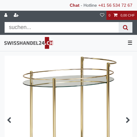
Chat
- Hotline
+41 56 534 72 67
0
0,00 CHF
☰