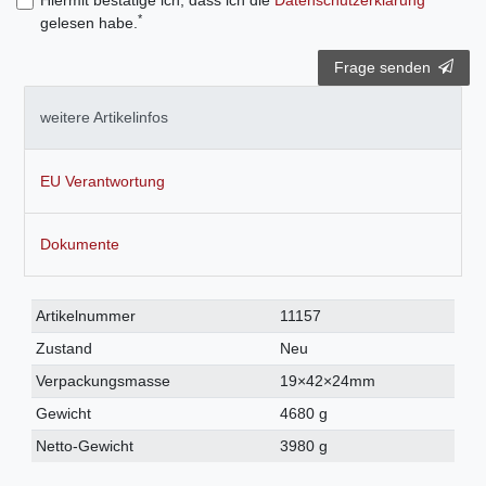
Hiermit bestätige ich, dass ich die
Daten­schutz­erklärung
*
gelesen habe.
Frage senden
weitere Artikelinfos
EU Verantwortung
Dokumente
Technisches
Wert
Artikelnummer
11157
Merkmal
Zustand
Neu
Verpackungsmasse
19×42×24mm
Gewicht
4680 g
Netto-Gewicht
3980 g