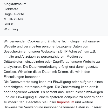
Kingkratzbaum
Goldtatze
DogsFavorite
MERRYFAIR
SIHOO
Wohnling
weitere Shops
Wir verwenden Cookies und ähnliche Technologien auf unserer
Website und verarbeiten personenbezogene Daten von
traumlampen
- Lampen und Kronleuchter
Besucher:innen unserer Webseite (z.B. IP-Adresse), um z.B.
kinderwagencenter
- Exklusive und günstige Kinderwagen
Inhalte und Anzeigen zu personalisieren, Medien von
gastrogeraete24
- alles für Gastronomie und Imbiss
Drittanbietern einzubinden oder Zugriffe auf unsere Website zu
soziale Medien
analysieren. Die Datenverarbeitung erfolgt erst durch gesetzte
Cookies. Wir teilen diese Daten mit Dritten, die wir in den
Facebook
Einstellungen benennen.
sicher einkaufen
Die Datenverarbeitung kann mit Einwilligung oder aufgrund eines
berechtigten Interesses erfolgen. Die Zustimmung kann erteilt
oder abgelehnt werden. Es besteht das Recht, nicht einzuwilligen
und die Einwilligung zu einem späteren Zeitpunkt zu ändern oder
zu widerrufen. Beachten Sie unser
Impressum
und weitere
Sichere Bestellung und Zahlung via SSL Verschlüsselung
Hinweise zur Verwendung personenbezogener Daten in unserer