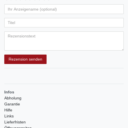
von
von
von
von
von
Ihr
Platzhalter
5
5
5
5
5
Anzeigename
Bewertungssternen
Bewertungssternen
Bewertungssternen
Bewertungssternen
Bewertungssternen
(optional)
Titel
Rezensionstext
Rezension senden
Infos
Abholung
Garantie
Hilfe
Links
Lieferfristen
Öffnungszeiten