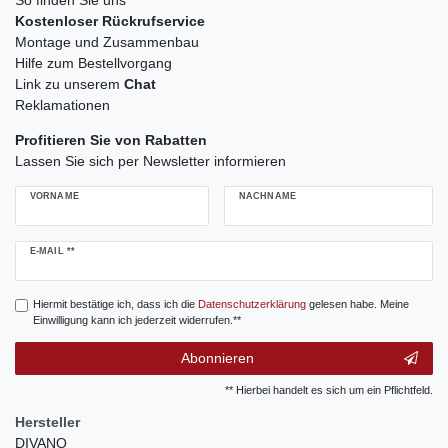
Kostenloser Rückrufservice
Montage und Zusammenbau
Hilfe zum Bestellvorgang
Link zu unserem
Chat
Reklamationen
Profitieren Sie von Rabatten
Lassen Sie sich per Newsletter informieren
VORNAME
NACHNAME
Newsletter
E-MAIL **
Honig
Hiermit bestätige ich, dass ich die
Daten­schutz­erklärung
gelesen habe. Meine
Einwilligung kann ich jederzeit widerrufen.**
Abonnieren
** Hierbei handelt es sich um ein Pflichtfeld.
Hersteller
DIVANO