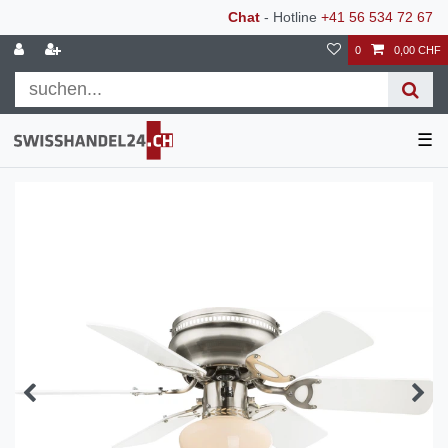
Chat
- Hotline
+41 56 534 72 67
0
0,00 CHF
☰