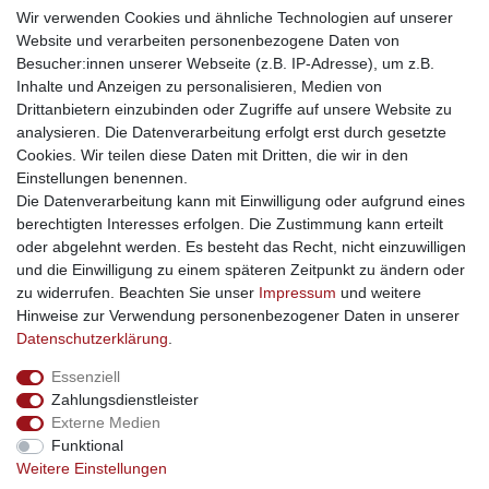
weitere Shops
Wir verwenden Cookies und ähnliche Technologien auf unserer
Website und verarbeiten personenbezogene Daten von
traumlampen
- Lampen und Kronleuchter
Besucher:innen unserer Webseite (z.B. IP-Adresse), um z.B.
kinderwagencenter
- Exklusive und günstige Kinderwagen
Inhalte und Anzeigen zu personalisieren, Medien von
gastrogeraete24
- alles für Gastronomie und Imbiss
Drittanbietern einzubinden oder Zugriffe auf unsere Website zu
soziale Medien
analysieren. Die Datenverarbeitung erfolgt erst durch gesetzte
Cookies. Wir teilen diese Daten mit Dritten, die wir in den
Facebook
Einstellungen benennen.
sicher einkaufen
Die Datenverarbeitung kann mit Einwilligung oder aufgrund eines
berechtigten Interesses erfolgen. Die Zustimmung kann erteilt
oder abgelehnt werden. Es besteht das Recht, nicht einzuwilligen
und die Einwilligung zu einem späteren Zeitpunkt zu ändern oder
zu widerrufen. Beachten Sie unser
Impressum
und weitere
Sichere Bestellung und Zahlung via SSL Verschlüsselung
Hinweise zur Verwendung personenbezogener Daten in unserer
Daten­schutz­erklärung
.
Essenziell
Widerrufs­recht
Widerrufs­formular
Impressum
Zahlungsdienstleister
Externe Medien
Funktional
Daten­schutz­erklärung
AGB
Kontakt
Weitere Einstellungen