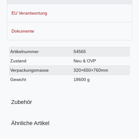
EU Verantwortung
Dokumente
Technisches
Wert
Artikelnummer
54565
Merkmal
Zustand
Neu & OVP
Verpackungsmasse
320×650×760mm
Gewicht
18600 g
Zubehör
Ähnliche Artikel