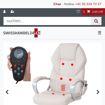
Chat
- Hotline
+41 56 534 72 67
0
0,00 CHF
☰