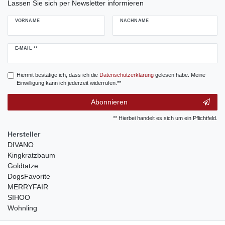
Lassen Sie sich per Newsletter informieren
VORNAME
NACHNAME
Newsletter
E-MAIL **
Honig
Hiermit bestätige ich, dass ich die
Daten­schutz­erklärung
gelesen habe. Meine
Einwilligung kann ich jederzeit widerrufen.**
Abonnieren
** Hierbei handelt es sich um ein Pflichtfeld.
Hersteller
DIVANO
Kingkratzbaum
Goldtatze
DogsFavorite
MERRYFAIR
SIHOO
Wohnling