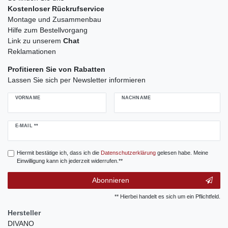
Kostenloser Rückrufservice
Montage und Zusammenbau
Hilfe zum Bestellvorgang
Link zu unserem
Chat
Reklamationen
Profitieren Sie von Rabatten
Lassen Sie sich per Newsletter informieren
VORNAME
NACHNAME
Newsletter
E-MAIL **
Honig
Hiermit bestätige ich, dass ich die
Daten­schutz­erklärung
gelesen habe. Meine
Einwilligung kann ich jederzeit widerrufen.**
Abonnieren
** Hierbei handelt es sich um ein Pflichtfeld.
Hersteller
DIVANO