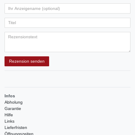
von
von
von
von
von
Ihr
Platzhalter
5
5
5
5
5
Anzeigename
Bewertungssternen
Bewertungssternen
Bewertungssternen
Bewertungssternen
Bewertungssternen
(optional)
Titel
Rezensionstext
Rezension senden
Infos
Abholung
Garantie
Hilfe
Links
Lieferfristen
Öffnungszeiten