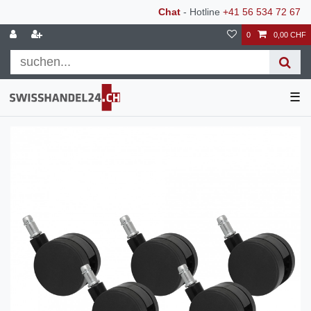
Chat
- Hotline
+41 56 534 72 67
0
0,00 CHF
☰