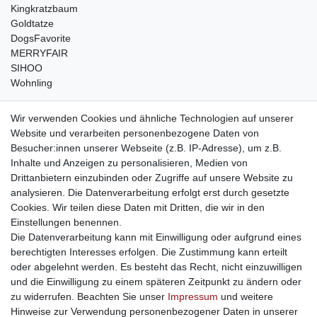
Kingkratzbaum
Goldtatze
DogsFavorite
MERRYFAIR
SIHOO
Wohnling
weitere Shops
Wir verwenden Cookies und ähnliche Technologien auf unserer
Website und verarbeiten personenbezogene Daten von
traumlampen
- Lampen und Kronleuchter
Besucher:innen unserer Webseite (z.B. IP-Adresse), um z.B.
kinderwagencenter
- Exklusive und günstige Kinderwagen
Inhalte und Anzeigen zu personalisieren, Medien von
gastrogeraete24
- alles für Gastronomie und Imbiss
Drittanbietern einzubinden oder Zugriffe auf unsere Website zu
soziale Medien
analysieren. Die Datenverarbeitung erfolgt erst durch gesetzte
Cookies. Wir teilen diese Daten mit Dritten, die wir in den
Facebook
Einstellungen benennen.
sicher einkaufen
Die Datenverarbeitung kann mit Einwilligung oder aufgrund eines
berechtigten Interesses erfolgen. Die Zustimmung kann erteilt
oder abgelehnt werden. Es besteht das Recht, nicht einzuwilligen
und die Einwilligung zu einem späteren Zeitpunkt zu ändern oder
zu widerrufen. Beachten Sie unser
Impressum
und weitere
Sichere Bestellung und Zahlung via SSL Verschlüsselung
Hinweise zur Verwendung personenbezogener Daten in unserer