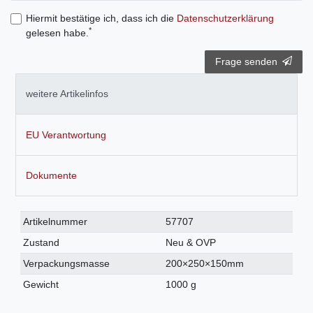
Hiermit bestätige ich, dass ich die
Daten­schutz­erklärung
*
gelesen habe.
Frage senden
weitere Artikelinfos
EU Verantwortung
Dokumente
Technisches
Wert
Artikelnummer
57707
Merkmal
Zustand
Neu & OVP
Verpackungsmasse
200×250×150mm
Gewicht
1000 g