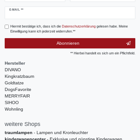
Newsletter
E-MAIL **
Honig
Hiermit bestätige ich, dass ich die
Daten­schutz­erklärung
gelesen habe. Meine
Einwilligung kann ich jederzeit widerrufen.**
Abonnieren
** Hierbei handelt es sich um ein Pflichtfeld.
Hersteller
DIVANO
Kingkratzbaum
Goldtatze
DogsFavorite
MERRYFAIR
SIHOO
Wohnling
weitere Shops
traumlampen
- Lampen und Kronleuchter
kinderwagencenter
- Exklusive und günstige Kinderwagen