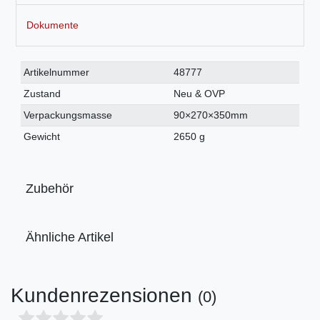
Dokumente
Technisches
Wert
Artikelnummer
48777
Merkmal
Zustand
Neu & OVP
Verpackungsmasse
90×270×350mm
Gewicht
2650 g
Zubehör
Ähnliche Artikel
Kundenrezensionen
(0)