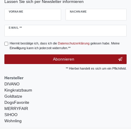
Lassen Sie sich per Newsletter informieren
VORNAME
NACHNAME
Newsletter
E-MAIL **
Honig
Hiermit bestätige ich, dass ich die
Daten­schutz­erklärung
gelesen habe. Meine
Einwilligung kann ich jederzeit widerrufen.**
Abonnieren
** Hierbei handelt es sich um ein Pflichtfeld.
Hersteller
DIVANO
Kingkratzbaum
Goldtatze
DogsFavorite
MERRYFAIR
SIHOO
Wohnling