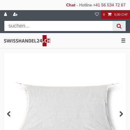
Chat
- Hotline
+41 56 534 72 67
0
0,00 CHF
☰