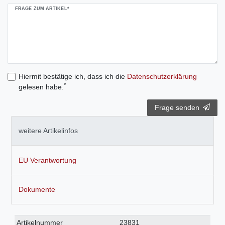
FRAGE ZUM ARTIKEL*
Hiermit bestätige ich, dass ich die
Daten­schutz­erklärung
*
gelesen habe.
Frage senden
weitere Artikelinfos
EU Verantwortung
Dokumente
Technisches
Wert
Artikelnummer
23831