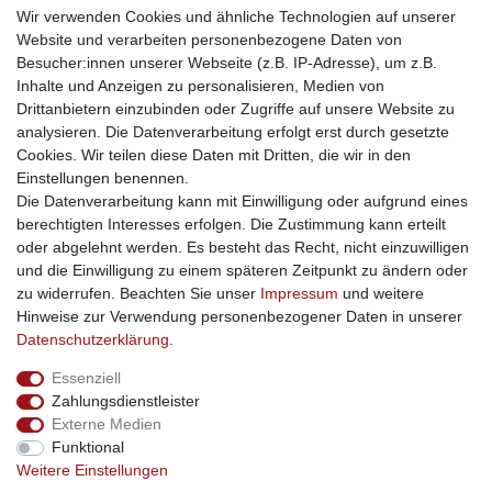
weitere Shops
Wir verwenden Cookies und ähnliche Technologien auf unserer
Website und verarbeiten personenbezogene Daten von
traumlampen
- Lampen und Kronleuchter
Besucher:innen unserer Webseite (z.B. IP-Adresse), um z.B.
kinderwagencenter
- Exklusive und günstige Kinderwagen
Inhalte und Anzeigen zu personalisieren, Medien von
gastrogeraete24
- alles für Gastronomie und Imbiss
Drittanbietern einzubinden oder Zugriffe auf unsere Website zu
soziale Medien
analysieren. Die Datenverarbeitung erfolgt erst durch gesetzte
Cookies. Wir teilen diese Daten mit Dritten, die wir in den
Facebook
Einstellungen benennen.
sicher einkaufen
Die Datenverarbeitung kann mit Einwilligung oder aufgrund eines
berechtigten Interesses erfolgen. Die Zustimmung kann erteilt
oder abgelehnt werden. Es besteht das Recht, nicht einzuwilligen
und die Einwilligung zu einem späteren Zeitpunkt zu ändern oder
zu widerrufen. Beachten Sie unser
Impressum
und weitere
Sichere Bestellung und Zahlung via SSL Verschlüsselung
Hinweise zur Verwendung personenbezogener Daten in unserer
Daten­schutz­erklärung
.
Essenziell
Widerrufs­recht
Widerrufs­formular
Impressum
Zahlungsdienstleister
Externe Medien
Funktional
Daten­schutz­erklärung
AGB
Kontakt
Weitere Einstellungen