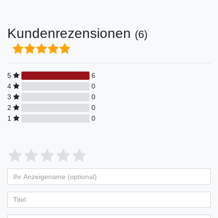
Kundenrezensionen
(6)
5
6
4
0
3
0
2
0
1
0
Bewertungssterne
1
2
3
4
5
von
von
von
von
von
Ihr
Platzhalter
5
5
5
5
5
Anzeigename
Bewertungssternen
Bewertungssternen
Bewertungssternen
Bewertungssternen
Bewertungssternen
(optional)
Titel