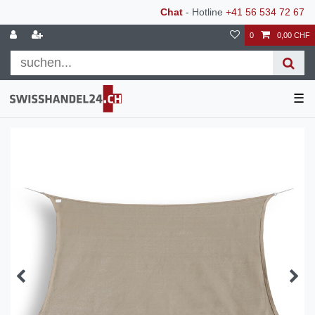
Chat
- Hotline
+41 56 534 72 67
0
0,00 CHF
☰