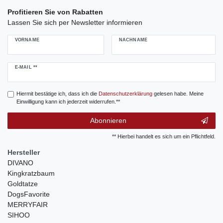
Profitieren Sie von Rabatten
Lassen Sie sich per Newsletter informieren
VORNAME
NACHNAME
Newsletter
E-MAIL **
Honig
Hiermit bestätige ich, dass ich die
Daten­schutz­erklärung
gelesen habe. Meine
Einwilligung kann ich jederzeit widerrufen.**
Abonnieren
** Hierbei handelt es sich um ein Pflichtfeld.
Hersteller
DIVANO
Kingkratzbaum
Goldtatze
DogsFavorite
MERRYFAIR
SIHOO