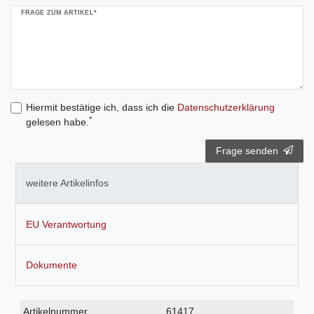
FRAGE ZUM ARTIKEL*
Hiermit bestätige ich, dass ich die
Daten­schutz­erklärung
*
gelesen habe.
Frage senden
weitere Artikelinfos
EU Verantwortung
Dokumente
Technisches
Wert
Artikelnummer
61417