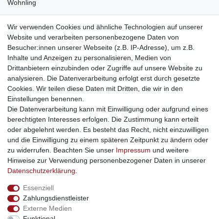
Wohnling
weitere Shops
Wir verwenden Cookies und ähnliche Technologien auf unserer
Website und verarbeiten personenbezogene Daten von
traumlampen
- Lampen und Kronleuchter
Besucher:innen unserer Webseite (z.B. IP-Adresse), um z.B.
kinderwagencenter
- Exklusive und günstige Kinderwagen
Inhalte und Anzeigen zu personalisieren, Medien von
gastrogeraete24
- alles für Gastronomie und Imbiss
Drittanbietern einzubinden oder Zugriffe auf unsere Website zu
soziale Medien
analysieren. Die Datenverarbeitung erfolgt erst durch gesetzte
Cookies. Wir teilen diese Daten mit Dritten, die wir in den
Facebook
Einstellungen benennen.
sicher einkaufen
Die Datenverarbeitung kann mit Einwilligung oder aufgrund eines
berechtigten Interesses erfolgen. Die Zustimmung kann erteilt
oder abgelehnt werden. Es besteht das Recht, nicht einzuwilligen
und die Einwilligung zu einem späteren Zeitpunkt zu ändern oder
zu widerrufen. Beachten Sie unser
Impressum
und weitere
Sichere Bestellung und Zahlung via SSL Verschlüsselung
Hinweise zur Verwendung personenbezogener Daten in unserer
Daten­schutz­erklärung
.
Essenziell
Widerrufs­recht
Widerrufs­formular
Impressum
Zahlungsdienstleister
Externe Medien
Funktional