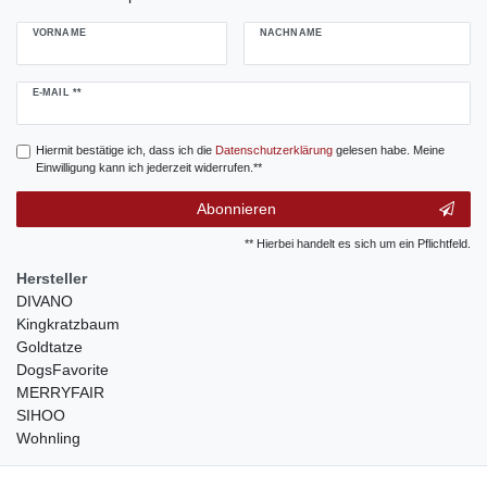
VORNAME
NACHNAME
Newsletter
E-MAIL **
Honig
Hiermit bestätige ich, dass ich die
Daten­schutz­erklärung
gelesen habe. Meine
Einwilligung kann ich jederzeit widerrufen.**
Abonnieren
** Hierbei handelt es sich um ein Pflichtfeld.
Hersteller
DIVANO
Kingkratzbaum
Goldtatze
DogsFavorite
MERRYFAIR
SIHOO
Wohnling