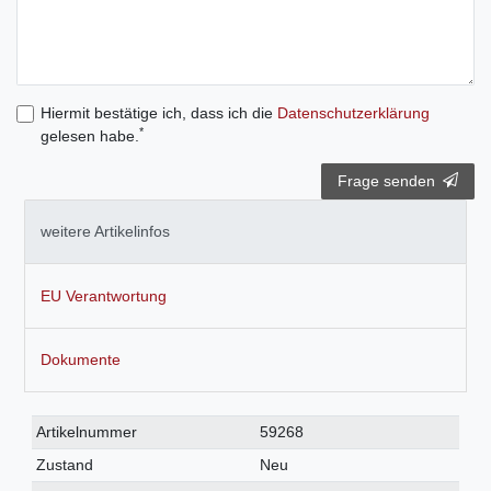
Hiermit bestätige ich, dass ich die
Daten­schutz­erklärung
*
gelesen habe.
Frage senden
weitere Artikelinfos
EU Verantwortung
Dokumente
Technisches
Wert
Artikelnummer
59268
Merkmal
Zustand
Neu