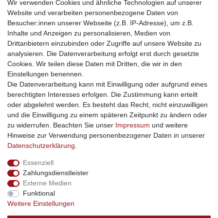
weitere Shops
Wir verwenden Cookies und ähnliche Technologien auf unserer
Website und verarbeiten personenbezogene Daten von
traumlampen
- Lampen und Kronleuchter
Besucher:innen unserer Webseite (z.B. IP-Adresse), um z.B.
kinderwagencenter
- Exklusive und günstige Kinderwagen
Inhalte und Anzeigen zu personalisieren, Medien von
gastrogeraete24
- alles für Gastronomie und Imbiss
Drittanbietern einzubinden oder Zugriffe auf unsere Website zu
soziale Medien
analysieren. Die Datenverarbeitung erfolgt erst durch gesetzte
Cookies. Wir teilen diese Daten mit Dritten, die wir in den
Facebook
Einstellungen benennen.
sicher einkaufen
Die Datenverarbeitung kann mit Einwilligung oder aufgrund eines
berechtigten Interesses erfolgen. Die Zustimmung kann erteilt
oder abgelehnt werden. Es besteht das Recht, nicht einzuwilligen
und die Einwilligung zu einem späteren Zeitpunkt zu ändern oder
zu widerrufen. Beachten Sie unser
Impressum
und weitere
Sichere Bestellung und Zahlung via SSL Verschlüsselung
Hinweise zur Verwendung personenbezogener Daten in unserer
Daten­schutz­erklärung
.
Essenziell
Widerrufs­recht
Widerrufs­formular
Impressum
Zahlungsdienstleister
Externe Medien
Funktional
Daten­schutz­erklärung
AGB
Kontakt
Weitere Einstellungen