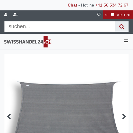
Chat
- Hotline
+41 56 534 72 67
0
0,00 CHF
☰