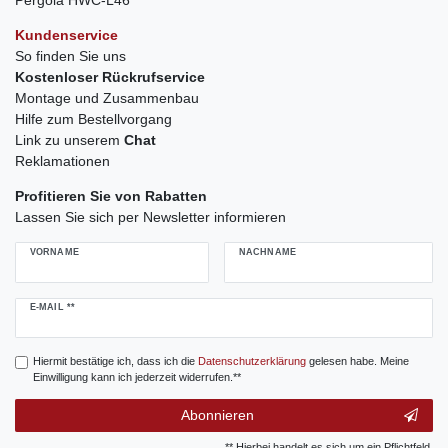
Pergola HWC-L46
Kundenservice
So finden Sie uns
Kostenloser Rückrufservice
Montage und Zusammenbau
Hilfe zum Bestellvorgang
Link zu unserem
Chat
Reklamationen
Profitieren Sie von Rabatten
Lassen Sie sich per Newsletter informieren
VORNAME
NACHNAME
Newsletter
E-MAIL **
Honig
Hiermit bestätige ich, dass ich die
Daten­schutz­erklärung
gelesen habe. Meine
Einwilligung kann ich jederzeit widerrufen.**
Abonnieren
** Hierbei handelt es sich um ein Pflichtfeld.