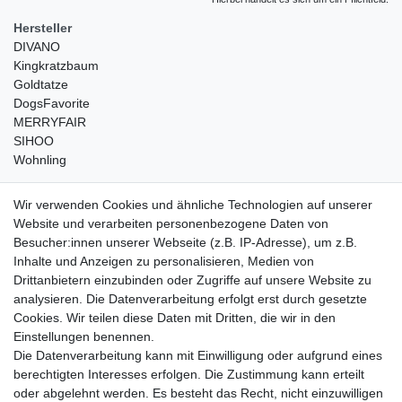
Hersteller
DIVANO
Kingkratzbaum
Goldtatze
DogsFavorite
MERRYFAIR
SIHOO
Wohnling
weitere Shops
Wir verwenden Cookies und ähnliche Technologien auf unserer
Website und verarbeiten personenbezogene Daten von
traumlampen
- Lampen und Kronleuchter
Besucher:innen unserer Webseite (z.B. IP-Adresse), um z.B.
kinderwagencenter
- Exklusive und günstige Kinderwagen
Inhalte und Anzeigen zu personalisieren, Medien von
gastrogeraete24
- alles für Gastronomie und Imbiss
Drittanbietern einzubinden oder Zugriffe auf unsere Website zu
soziale Medien
analysieren. Die Datenverarbeitung erfolgt erst durch gesetzte
Cookies. Wir teilen diese Daten mit Dritten, die wir in den
Facebook
Einstellungen benennen.
sicher einkaufen
Die Datenverarbeitung kann mit Einwilligung oder aufgrund eines
berechtigten Interesses erfolgen. Die Zustimmung kann erteilt
oder abgelehnt werden. Es besteht das Recht, nicht einzuwilligen