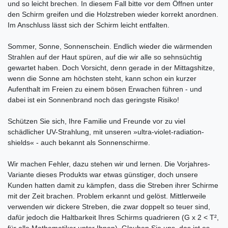
und so leicht brechen. In diesem Fall bitte vor dem Öffnen unter
den Schirm greifen und die Holzstreben wieder korrekt anordnen.
Im Anschluss lässt sich der Schirm leicht entfalten.
Sommer, Sonne, Sonnenschein. Endlich wieder die wärmenden
Strahlen auf der Haut spüren, auf die wir alle so sehnsüchtig
gewartet haben. Doch Vorsicht, denn gerade in der Mittagshitze,
wenn die Sonne am höchsten steht, kann schon ein kurzer
Aufenthalt im Freien zu einem bösen Erwachen führen - und
dabei ist ein Sonnenbrand noch das geringste Risiko!
Schützen Sie sich, Ihre Familie und Freunde vor zu viel
schädlicher UV-Strahlung, mit unseren »ultra-violet-radiation-
shields« - auch bekannt als Sonnenschirme.
Wir machen Fehler, dazu stehen wir und lernen. Die Vorjahres-
Variante dieses Produkts war etwas günstiger, doch unsere
Kunden hatten damit zu kämpfen, dass die Streben ihrer Schirme
mit der Zeit brachen. Problem erkannt und gelöst. Mittlerweile
verwenden wir dickere Streben, die zwar doppelt so teuer sind,
dafür jedoch die Haltbarkeit Ihres Schirms quadrieren (G x 2 < T²,
für alle Mathematiker unter Ihnen). Glauben Sie uns, das ist es