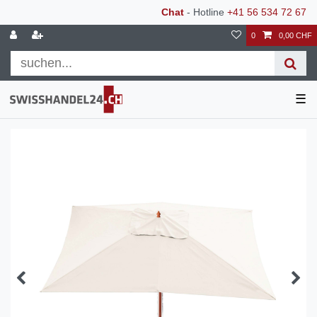
Chat
- Hotline
+41 56 534 72 67
0
0,00 CHF
☰