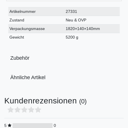
Technisches
Wert
Artikelnummer
27331
Merkmal
Zustand
Neu & OVP
Verpackungsmasse
1820×140×140mm
Gewicht
5200 g
Zubehör
Ähnliche Artikel
Kundenrezensionen
(0)
5
0