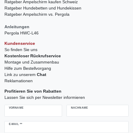
Ratgeber Ampelschirm kaufen Schweiz
Ratgeber Hundebetten und Hundekissen
Ratgeber Ampelschirm vs. Pergola
Anleitungen
Pergola HWC-L46
Kundenservice
So finden Sie uns
Kostenloser Rückrufservice
Montage und Zusammenbau
Hilfe zum Bestellvorgang
Link zu unserem
Chat
Reklamationen
Profitieren Sie von Rabatten
Lassen Sie sich per Newsletter informieren
VORNAME
NACHNAME
Newsletter
E-MAIL **
Honig