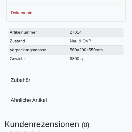
Dokumente
Technisches
Wert
Artikelnummer
27314
Merkmal
Zustand
Neu & OVP
Verpackungsmasse
560×200×550mm
Gewicht
6800 g
Zubehör
Ähnliche Artikel
Kundenrezensionen
(0)