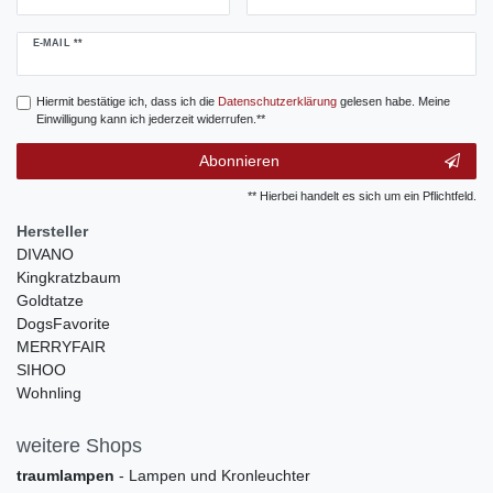
Newsletter
E-MAIL **
Honig
Hiermit bestätige ich, dass ich die
Daten­schutz­erklärung
gelesen habe. Meine
Einwilligung kann ich jederzeit widerrufen.**
Abonnieren
** Hierbei handelt es sich um ein Pflichtfeld.
Hersteller
DIVANO
Kingkratzbaum
Goldtatze
DogsFavorite
MERRYFAIR
SIHOO
Wohnling
weitere Shops
traumlampen
- Lampen und Kronleuchter