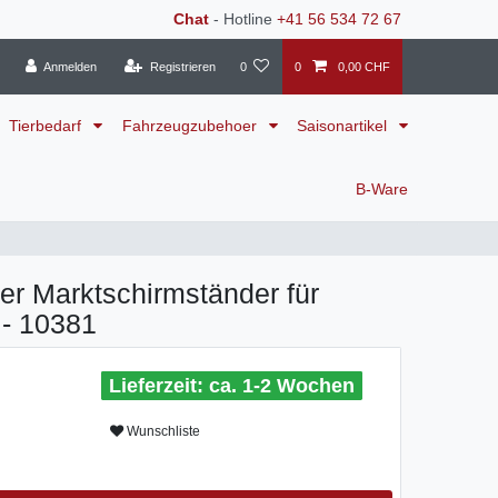
Chat
- Hotline
+41 56 534 72 67
Anmelden
Registrieren
0
0
0,00 CHF
Tierbedarf
Fahrzeugzubehoer
Saisonartikel
B-Ware
r Marktschirmständer für
 - 10381
ca. 1-2 Wochen
Wunschliste