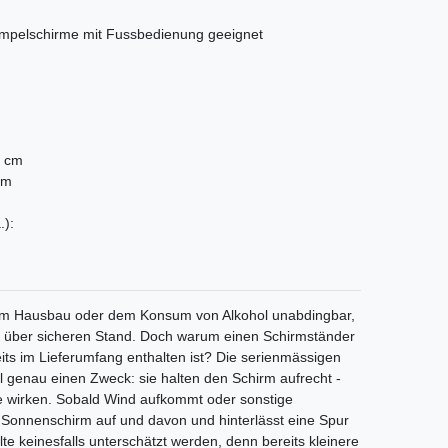
 Ampelschirme mit Fussbedienung geeignet
5 cm
cm
.):
 beim Hausbau oder dem Konsum von Alkohol unabdingbar,
h über sicheren Stand. Doch warum einen Schirmständer
its im Lieferumfang enthalten ist? Die serienmässigen
l genau einen Zweck: sie halten den Schirm aufrecht -
e wirken. Sobald Wind aufkommt oder sonstige
r Sonnenschirm auf und davon und hinterlässt eine Spur
te keinesfalls unterschätzt werden, denn bereits kleinere