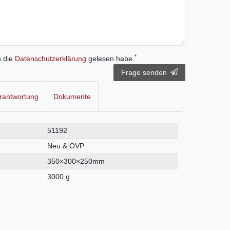
*
h die
Daten­schutz­erklärung
gelesen habe.
Frage senden
rantwortung
Dokumente
51192
Neu & OVP
350×300×250mm
3000 g