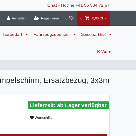
Chat
- Hotline
+41 56 534 72 67
Anmelden
Registrieren
0
0
0,00 CHF
Tierbedarf
Fahrzeugzubehoer
Saisonartikel
B-Ware
Ampelschirm, Ersatzbezug, 3x3m
ab Lager verfügbar
Wunschliste