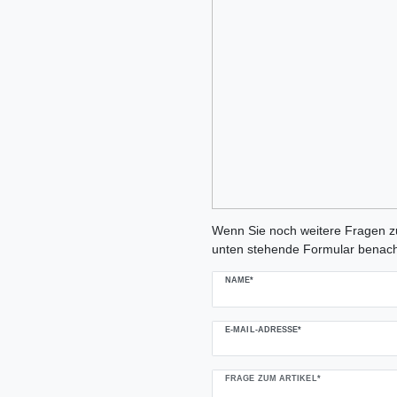
Ceres::Template.mailFormHoneypo
Wenn Sie noch weitere Fragen zu
unten stehende Formular benach
NAME*
E-MAIL-ADRESSE*
FRAGE ZUM ARTIKEL*