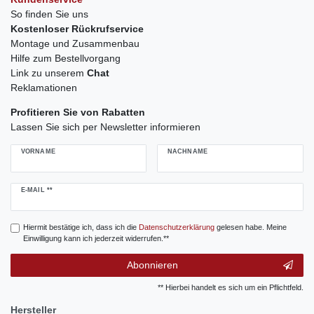
So finden Sie uns
Kostenloser Rückrufservice
Montage und Zusammenbau
Hilfe zum Bestellvorgang
Link zu unserem
Chat
Reklamationen
Profitieren Sie von Rabatten
Lassen Sie sich per Newsletter informieren
VORNAME
NACHNAME
Newsletter
E-MAIL **
Honig
Hiermit bestätige ich, dass ich die
Daten­schutz­erklärung
gelesen habe. Meine
Einwilligung kann ich jederzeit widerrufen.**
Abonnieren
** Hierbei handelt es sich um ein Pflichtfeld.
Hersteller