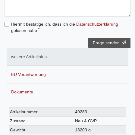
Hiermit bestätige ich, dass ich die
Daten­schutz­erklärung
*
gelesen habe.
Frage senden
weitere Artikelinfos
EU Verantwortung
Dokumente
Technisches
Wert
Artikelnummer
49283
Merkmal
Zustand
Neu & OVP
Gewicht
13200 g