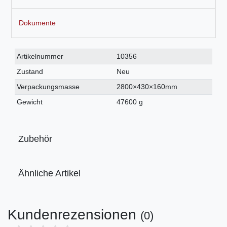
Dokumente
Technisches
Wert
Artikelnummer
10356
Merkmal
Zustand
Neu
Verpackungsmasse
2800×430×160mm
Gewicht
47600 g
Zubehör
Ähnliche Artikel
Kundenrezensionen
(0)