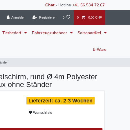
Chat
- Hotline
+41 56 534 72 67
Anmelden
Registrieren
0
0
0,00 CHF
Tierbedarf
Fahrzeugzubehoer
Saisonartikel
B-Ware
tänder
lschirm, rund Ø 4m Polyester
aux ohne Ständer
ca. 2-3 Wochen
Wunschliste