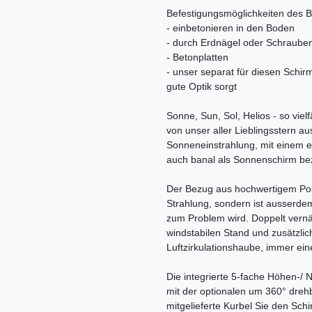
Befestigungsmöglichkeiten des 
- einbetonieren in den Boden
- durch Erdnägel oder Schraube
- Betonplatten
- unser separat für diesen Schir
gute Optik sorgt
Sonne, Sun, Sol, Helios - so vielf
von unser aller Lieblingsstern au
Sonneneinstrahlung, mit einem e
auch banal als Sonnenschirm be
Der Bezug aus hochwertigem Polye
Strahlung, sondern ist ausserde
zum Problem wird. Doppelt vernäh
windstabilen Stand und zusätzlich
Luftzirkulationshaube, immer ei
Die integrierte 5-fache Höhen-/ 
mit der optionalen um 360° dre
mitgelieferte Kurbel Sie den Schi