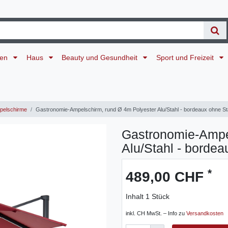
ten
Haus
Beauty und Gesundheit
Sport und Freizeit
elschirme
Gastronomie-Ampelschirm, rund Ø 4m Polyester Alu/Stahl - bordeaux ohne S
Gastronomie-Ampe
Alu/Stahl - borde
*
489,00 CHF
Inhalt
1
Stück
inkl. CH MwSt. – Info zu
Versandkosten