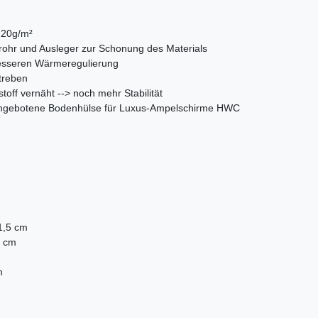
220g/m²
rohr und Ausleger zur Schonung des Materials
 besseren Wärmeregulierung
treben
off vernäht --> noch mehr Stabilität
 angebotene Bodenhülse für Luxus-Ampelschirme HWC
)
1,5 cm
5 cm
m