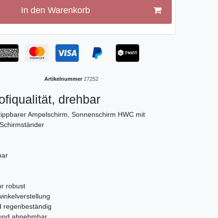
In den Warenkorb
Artikelnummer
27252
fiqualität, drehbar
kippbarer Ampelschirm, Sonnenschirm HWC mit
 Schirmständer
bar
hr robust
inkelverstellung
d regenbeständig
n und abnehmbar