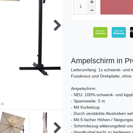
Ampelschirm in Pro
Lieferumfang: 1x schwenk- und 
Fusskreuz und Drehplatte, ohne
Ampelschirm:
- NEU: 100% schwenk- und kipp
- Spannweite: 5 m
- Mit Kurbelzug
- Durch verstärkte Alustreben se
- Mit 5-facher Höhen-/ Neigungsw
- Schirmbezug witterungsfest un
- Handkurbel leicht zu bediene