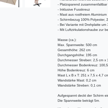
- Platzsparend zusammenfaltbar
- Inklusive Fusskreuz
- Mast aus rostfreiem Aluminium
- Schirmbezug 100% Polyester, 
- Bei Variante mit Drehplatte um
- Mit Luftzirkulationshaube zur
Masse (ca.):
Max. Spannweite: 500 cm
Gesamthöhe: 262 cm
Durchgangshöhe: 195 cm
Durchmesser Streben: 2,5 cm x 
Durchmesser Bodenkreuz: 100,
Höhe Bodenkreuz: 6 cm
Mast L x B x T: 251 x 7,5 x 4,7 c
Wandstärke Mast: 0,2 cm
Wandstärke Streben: 0,1 cm
Aufgespannt deckt der Schirm ei
Die Spannweite beträgt 5m.