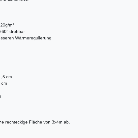
220g/m²
 360° drehbar
 besseren Wärmeregulierung
1,5 cm
5 cm
m
ne rechteckige Fläche von 3x4m ab.