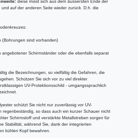
nweite:
diese misst sich aus dem äussersten Ende der
n und auf der anderen Seite wieder zurück. D.h. die
Bodenkreuzes:
n (Bohrungen sind vorhanden)
rm angebotener Schirmständer oder die ebenfalls separat
ältig die Bezeichnungen, so vielfältig die Gefahren, die
sgehen. Schützen Sie sich vor zu viel direkter
rstklassigen UV-Protektionsschild - umgangssprachlich
zeichnet.
ster schützt Sie nicht nur zuverlässig vor UV-
m regenbeständig, so dass auch ein kurzer Schauer nicht
ter Schirmstoff und verstärkte Metallstreben sorgen für
e Stabilität, während Sie, dank der integrierten
nen kühlen Kopf bewahren.