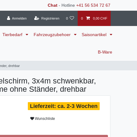
Chat
- Hotline
+41 56 534 72 67
Anmelden
Registrieren
0
0
0,00 CHF
Tierbedarf
Fahrzeugzubehoer
Saisonartikel
B-Ware
nder, drehbar
lschirm, 3x4m schwenkbar,
eme ohne Ständer, drehbar
ca. 2-3 Wochen
Wunschliste