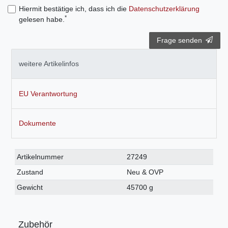
Hiermit bestätige ich, dass ich die
Daten­schutz­erklärung
*
gelesen habe.
Frage senden
weitere Artikelinfos
EU Verantwortung
Dokumente
Technisches
Wert
Artikelnummer
27249
Merkmal
Zustand
Neu & OVP
Gewicht
45700 g
Zubehör