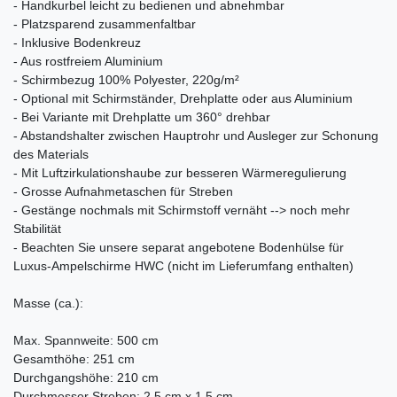
- Handkurbel leicht zu bedienen und abnehmbar
- Platzsparend zusammenfaltbar
- Inklusive Bodenkreuz
- Aus rostfreiem Aluminium
- Schirmbezug 100% Polyester, 220g/m²
- Optional mit Schirmständer, Drehplatte oder aus Aluminium
- Bei Variante mit Drehplatte um 360° drehbar
- Abstandshalter zwischen Hauptrohr und Ausleger zur Schonung
des Materials
- Mit Luftzirkulationshaube zur besseren Wärmeregulierung
- Grosse Aufnahmetaschen für Streben
- Gestänge nochmals mit Schirmstoff vernäht --> noch mehr
Stabilität
- Beachten Sie unsere separat angebotene Bodenhülse für
Luxus-Ampelschirme HWC (nicht im Lieferumfang enthalten)
Masse (ca.):
Max. Spannweite: 500 cm
Gesamthöhe: 251 cm
Durchgangshöhe: 210 cm
Durchmesser Streben: 2,5 cm x 1,5 cm