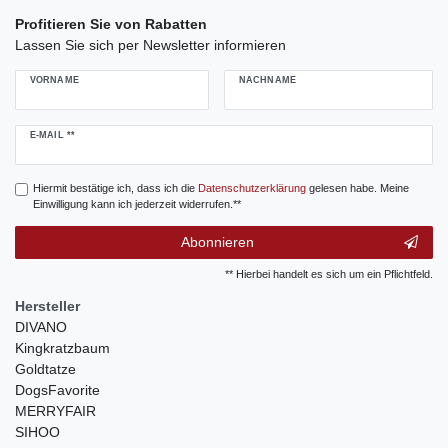
Profitieren Sie von Rabatten
Lassen Sie sich per Newsletter informieren
VORNAME
NACHNAME
Newsletter
E-MAIL **
Honig
Hiermit bestätige ich, dass ich die
Daten­schutz­erklärung
gelesen habe. Meine
Einwilligung kann ich jederzeit widerrufen.**
Abonnieren
** Hierbei handelt es sich um ein Pflichtfeld.
Hersteller
DIVANO
Kingkratzbaum
Goldtatze
DogsFavorite
MERRYFAIR
SIHOO