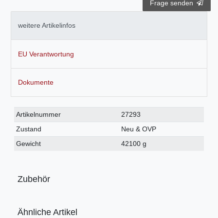
Frage senden
weitere Artikelinfos
EU Verantwortung
Dokumente
Technisches
Wert
Artikelnummer
27293
Merkmal
Zustand
Neu & OVP
Gewicht
42100 g
Zubehör
Ähnliche Artikel