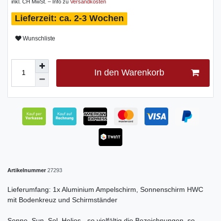
inkl. CH MwSt. – Info zu
Versandkosten
ca. 2-3 Wochen
Wunschliste
In den Warenkorb
Artikelnummer
27293
Lieferumfang: 1x Aluminium Ampelschirm, Sonnenschirm HWC
mit Bodenkreuz und Schirmständer
Sonne, Sun, Sol, Helios - so vielfältig die Bezeichnungen, so